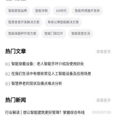
智能家居品牌
智能牙刷
5G时代
智能传感器开发商
智慧食堂开发解决方案
单身公寓智能解决方案
智能体脂秤开发方案
智能门锁芯片
智能家居生活
智能家居温控系统
穿戴设备芯片特点
计算机原理与应用
热门文章
查看更多
无人便利店的概念是什么
移动物联网
智能鞋柜解决方案
01
智能穿戴设备：老人智能手环介绍及使用好处
安装空调有用吗
智能感应垃圾桶
智能家居网关系统
02
在我们生活中有哪些常见人工智能设备及应用场景
智能家居传感器开发
楼宇对讲安装方法
共享充电桩
03
智慧养老的现状及痛点难点分析
智慧酒店方案公司
智慧食堂案例分享
智能空气净化器功能
热门新闻
查看更多
智能照明系统开发
数字控制器
智慧食堂包括哪些内容
行业解读 | 想让智能建筑更好管理？掌握综合布线
2020/07/20
工业物联网的影响
怎么判断智能淋浴房质量的好坏