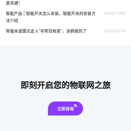
是关键！
物联网设备
节能管理
中控屏
智能环境监测系统
智能产品 | 智能开关怎么安装，智能开关的安装方
2020/11/09
法介绍
智能家居中最大的赢家
智能家居的远程控制
智慧座舱
带毫米波雷达走入“寻常百姓家”，涂鸦做到了
2022/03/14
物联网通信协议
物联网通信
指纹锁发展趋势
IoT模块选择
空气检测仪解决方案
物联网影响
物联网原理
智能家居模式
工业生产设备节能降耗方案
智能餐具消毒方案分析
能耗节能管理系统公司
即刻开启您的物联网之旅
智慧酒店的优势
智慧酒店客房的功能
智能电子体脂秤方案
立即咨询