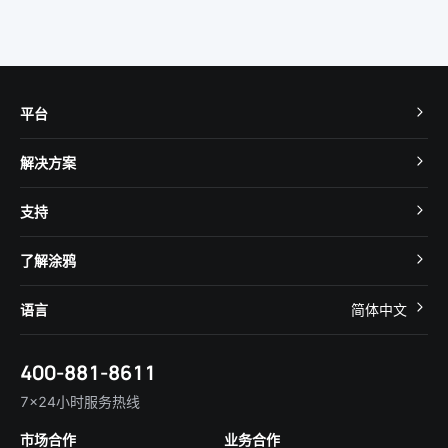
平台
TuyaOS
解决方案
MCU 接入
Cube 智慧私有云
支持
App SDK
智慧酒店
开发者社区
智能小程序
了解涂鸦
智慧租住
帮助中心
IoT Core
关于我们
智慧商照
语言
简体中文
在线咨询
Tuya Cobuilder
涂鸦新闻
智慧全屋&地产
简体中文
技术支持
400-881-8611
合规资质
智慧楼宇
English
行业百科
7×24小时服务热线
投资者关系
市场合作
业务合作
服务商合作