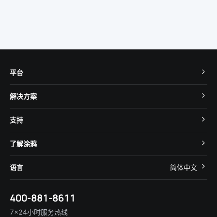
平台
TuyaOS
解决方案
MCU 接入
Cube 智慧私有云
支持
App SDK
智慧酒店
开发者社区
智能小程序
了解涂鸦
智慧租住
帮助中心
IoT Core
关于我们
智慧商照
语言
简体中文
在线咨询
Tuya Cobuilder
涂鸦新闻
智慧全屋&地产
简体中文
技术支持
400-881-8611
合规资质
智慧楼宇
English
行业百科
7×24小时服务热线
投资者关系