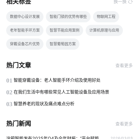
相关标签
换一换
数据中心设计发展
智能门锁的优势有哪些
物联网工程
老年智能手环方案
智慧节能应用案例
计算机原理与应用
穿戴设备芯片优势
智慧葡萄园方案
如何让灯饰从照明转变成为物联网
物联网行业前景
智能鞋垫
热门文章
查看更多
智能净水器的功能是什么
智慧社区养老方案
01
智能穿戴设备：老人智能手环介绍及使用好处
心电传感器开发方案
投资智能家居
智能互动教学设备功能
02
在我们生活中有哪些常见人工智能设备及应用场景
智慧节电方案公司
电力物联网
生物传感器开发公司
03
智慧养老的现状及痛点难点分析
智能家居一体化别墅解决方案
智慧生产系统开发方案
热门新闻
查看更多
家庭防盗智能门锁
物联网云计算
蓝牙工业现场总线应用
涂鸦智能发布2025年Q4及全年财报：“平台赋能
2026/03/03