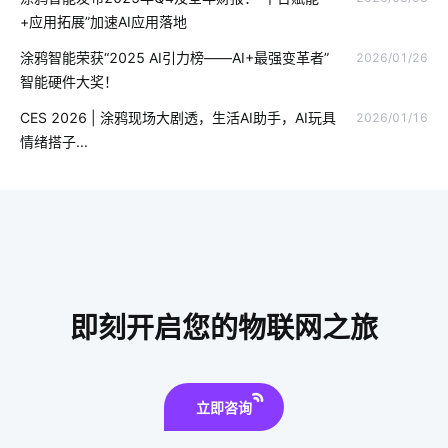
led灯品牌排行前十
移动物联网
家庭物联网自动化系统
+应用拓展”加速AI应用落地
智能家装行业
什么是工业物联网
暖通空调系统
涂鸦智能荣获“2025 AI引力榜——AI+最强变革者”
2026/01/26
智能硬件大奖！
商用物联网
无线智能插座
智能家居集中控制系统
CES 2026 | 涂鸦现场大剧透，生活AI助手，AI玩具
2026/01/16
物联网大数据
智慧节电系统开发商
物联网需求
情绪搭子...
智能建筑系统
智慧食堂系统开发
智能终端
无尾电器
工业降耗解决方案
户外电源
IOT
智慧办公空间设计案例
气体传感器模组开发
光纤传感器方案设计
智能淋浴房靠不靠谱
智能锁指纹识别隐患
智慧园区开发公司
即刻开启您的物联网之旅
智能插座有哪些特点
立即咨询