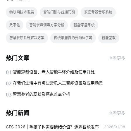
物联网技术发展
智能门锁与普通门锁
家庭背景音乐系统
数字化
智能餐具消毒方案分析
智能家居系统
智慧餐厅系统解决方案
传统家居真的要淘汰了吗
智能互联
智慧用电方案设计
物联网信息
怎样操作智能空气净化器
热门文章
查看更多
如何选择智能家居
果蔬面膜机
智能照明控制
01
智能穿戴设备：老人智能手环介绍及使用好处
智慧校园方案公司
智能降耗解决方案
量子传感器应用领域
02
在我们生活中有哪些常见人工智能设备及应用场景
智能水杯作用
智能门锁的优势有哪些
智能鞋柜灭菌器
03
智慧养老的现状及痛点难点分析
智慧食堂前景分析
无线智能
智能家居的优点
热门新闻
查看更多
人脸识别开发板
智能教室互动黑板
酒店智慧客房系统
CES 2026 | 毛孩子也需要情绪价值？涂鸦智能发布
2026/01/08
智能别墅系统
智能家居app