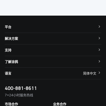
平台
TuyaOS
解决方案
MCU 接入
Cube 智慧私有云
支持
App SDK
智慧酒店
开发者社区
智能小程序
了解涂鸦
智慧租住
帮助中心
IoT Core
关于我们
智慧商照
语言
简体中文
在线咨询
Tuya Cobuilder
涂鸦新闻
智慧全屋&地产
简体中文
技术支持
400-881-8611
合规资质
智慧楼宇
English
行业百科
7×24小时服务热线
投资者关系
市场合作
业务合作
服务商合作