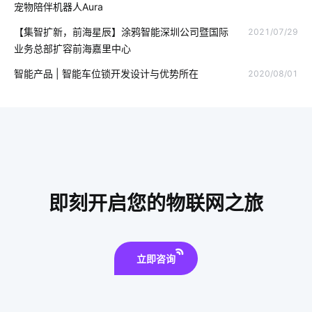
宠物陪伴机器人Aura
如何让灯饰从照明转变成为物联网
食堂智能化建设
【集智扩新，前海星辰】涂鸦智能深圳公司暨国际
2021/07/29
业务总部扩容前海嘉里中心
智慧节电方案公司
OEM硬件
智慧食堂市场前景
智能产品 | 智能车位锁开发设计与优势所在
2020/08/01
开发电子产品
物联网平台作用
智能家电好用吗
家电智能门锁选购要点
门禁系统
智能消毒锅方案
物联网软件
空气净化器智能化
智能体脂称设计
无线智能系统
物联网知识
智能硬件开发
即刻开启您的物联网之旅
选购抽油烟机六个小技巧
空调寿命延长
智能应急照明灯
智慧办公空间方案
立即咨询