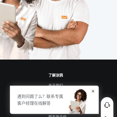
监测系统
rfid集成商
智能床如何影响人们的生活
物联网与区块链
智能家居集中控制系统
无线技术的作用
智能垃圾桶方案
智能家居指纹锁
软件开发
别墅智能家居方案
了解涂鸦
关于我们
涂鸦新闻
遇到问题了么？联系专属
合规资质
客户经理在线解答
投资者关系
服务商合作