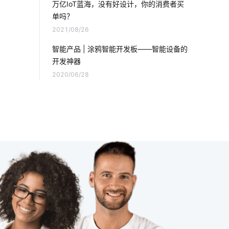
万亿IoT蓝海，没有好设计，你的消费者买
单吗？
选择智能空气净化器需要了解的事情
2021/08/26
智能节能照明控制器
智能门锁普及率
智能产品 | 涂鸦智能开发板——智能设备的
开发神器
智能感应垃圾桶
二氧化碳传感器设计
2020/06/28
智能净水器使用方法
智能家居技术
物联网模块
智能家居窗帘系统
工业生产设备节能降耗方案
物联网预测
蓝牙智能
智能门锁选购要点
物联网云平台
温湿度传感器有哪些类型
家庭防盗智能门锁
智慧图书馆设备厂家