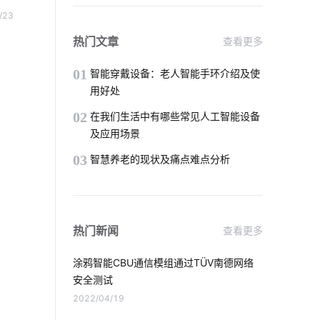
智能家居挑选小技巧
智能扫地机优势
用率
/23
开房
智能水龙头设计
智能电动窗帘控制系统
热门文章
查看更多
锁都
智能家居工作原理
语音控制
01
智能穿戴设备：老人智能手环介绍及使
用好处
智能影音系统好处
食堂智能化方案
02
在我们生活中有哪些常见人工智能设备
及应用场景
智慧城市
温度传感器
03
智慧养老的现状及痛点难点分析
花卉栽培中的IoT技术应用
智能门锁怎样维护
热门新闻
查看更多
市面上还有哪些智能家居
涂鸦智能CBU通信模组通过TÜV南德网络
智能制造系统开发方案
安全测试
2022/04/19
温湿度传感器开发
无线摄像头