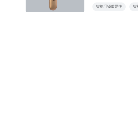
接不依靠钥匙解锁，完
智能门锁重要性
智
也逐渐提高如今也推出
门，对于用户来说简单
安装了报警和监控的功