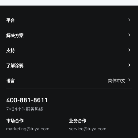
平台
TuyaOS
解决方案
MCU 接入
Cube 智慧私有云
支持
App SDK
智慧酒店
开发者社区
智能小程序
了解涂鸦
智慧租住
帮助中心
IoT Core
关于我们
智慧商照
语言
简体中文
在线咨询
Tuya Cobuilder
涂鸦新闻
智慧全屋&地产
简体中文
技术支持
400-881-8611
合规资质
智慧楼宇
English
行业百科
7×24小时服务热线
投资者关系
市场合作
业务合作
服务商合作
marketing@tuya.com
service@tuya.com