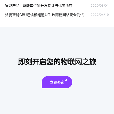
智能产品 | 智能车位锁开发设计与优势所在
2020/08/01
智能家居远程控制
护眼照明
智能酒店客房控制系统
涂鸦智能CBU通信模组通过TÜV南德网络安全测试
2022/04/19
智慧社区
智能睡眠监测带如何检测睡眠
虹膜识别技术
智慧客房设计公司
智慧路灯发展
物联网生物识别
智能家居品牌
有线智能家居
云存储发展
物联网影响
智慧酒店客房的功能
气体传感器智能化设计
物联网发展历程
即刻开启您的物联网之旅
人脸识别测温
智慧食堂开发
智慧用电设计方案
IoT技术应用
立即咨询