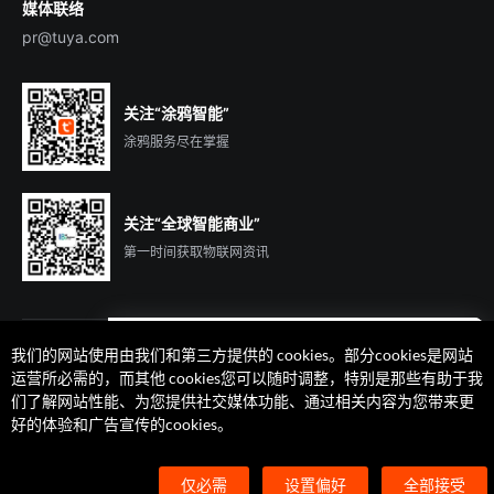
媒体联络
pr@tuya.com
关注“涂鸦智能”
涂鸦服务尽在掌握
关注“全球智能商业”
第一时间获取物联网资讯
我们的网站使用由我们和第三方提供的 cookies。部分cookies是网站
遇到问题了么？联系专属
运营所必需的，而其他 cookies您可以随时调整，特别是那些有助于我
客户经理在线解答
们了解网站性能、为您提供社交媒体功能、通过相关内容为您带来更
法律声明
隐私协议
加州隐私权利声明
服务条款
好的体验和广告宣传的cookies。
廉正合规
安全应急响应中心
Cookie 喜好设置
©2014-2026 杭州涂鸦信息技术有限公司 版权
仅必需
设置偏好
全部接受
浙ICP备2022000504号
浙B2-20210233号