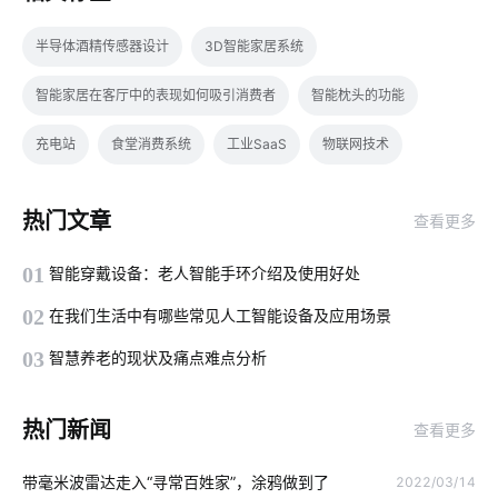
半导体酒精传感器设计
3D智能家居系统
智能家居在客厅中的表现如何吸引消费者
智能枕头的功能
充电站
食堂消费系统
工业SaaS
物联网技术
智慧灯杆建设
智能垃圾桶如何应用
数字化工厂系统开发
热门文章
查看更多
冰箱智能化
ODM
智能摄像机应用
智能家居产品设计
01
智能穿戴设备：老人智能手环介绍及使用好处
可穿戴式物联网
物联网厂家
烟草行业的物联网应用
02
在我们生活中有哪些常见人工智能设备及应用场景
工厂智能化改造
智能黑板
智能指纹锁发展趋势
03
智慧养老的现状及痛点难点分析
计算机原理与应用
物联网人才
温湿度传感器公司
热门新闻
查看更多
家庭物联网自动化系统
门锁开发
智能穿戴设备如何使用
带毫米波雷达走入“寻常百姓家”，涂鸦做到了
2022/03/14
量子传感器设计方案
智能家居发展原因
楼宇自控系统功能