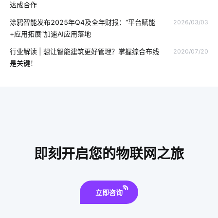
达成合作
智慧酒店设备有哪些
web后端开发
无线开关插座
涂鸦智能发布2025年Q4及全年财报：“平台赋能
2026/03/03
+应用拓展”加速AI应用落地
智能垃圾桶功能
智能马桶好用在哪
什么是IoT
行业解读 | 想让智能建筑更好管理？掌握综合布线
2020/07/20
智能家居物联网
智能门锁的优势有哪些
物联网平台概念
是关键！
智能厨房电器
工厂智能化改造
智慧食堂包括哪些内容
智能家居有哪些应用
富氢水杯
物联网的预测性维护应如何去做
智能车辆管理系统
传感器智能化
路灯智慧化
泛在物联网
智慧溯源方案
即刻开启您的物联网之旅
智能家居品牌排行
立即咨询