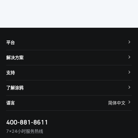
平台
TuyaOS
解决方案
MCU 接入
Cube 智慧私有云
支持
App SDK
智慧酒店
开发者社区
智能小程序
了解涂鸦
智慧租住
帮助中心
IoT Core
关于我们
智慧商照
语言
简体中文
在线咨询
Tuya Cobuilder
涂鸦新闻
智慧全屋&地产
简体中文
技术支持
400-881-8611
合规资质
智慧楼宇
English
行业百科
7×24小时服务热线
投资者关系