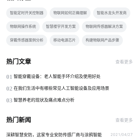
智能定时开关控制器
物联网如何正确理解
智能水龙头开发商
物联网操作系统
智慧楼宇开发方案
物联网传感器解决方案
穿戴传感器案例分析
移动电源芯片
构建物联网产品步骤
智能摄像机应用
总线系统
暖通设备
物联网统计
热门文章
查看更多
太阳能节能灯
智能体脂称功能介绍
01
智能穿戴设备：老人智能手环介绍及使用好处
气体检测仪能监测多少有害物质
智慧食堂有哪些功能
02
在我们生活中有哪些常见人工智能设备及应用场景
楼宇自控系统
电气工程
智能摄像机有哪些新的应用
03
智慧养老的现状及痛点难点分析
车辆管理流程
智能门锁和普通门锁区别
智能家居有哪些优势
热门新闻
查看更多
行车记录仪的作用
物联网app开发
蓝牙技术特点介绍
深耕智慧安防，这家专业安防传感厂商与涂鸦智能
2021/04/27
大家电智能化
物联网开发商
儿童智能手表安全如何保证