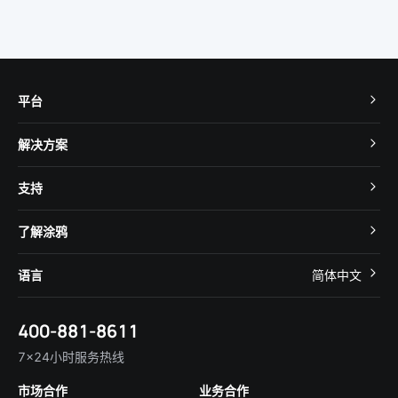
平台
TuyaOS
解决方案
MCU 接入
Cube 智慧私有云
支持
App SDK
智慧酒店
开发者社区
智能小程序
了解涂鸦
智慧租住
帮助中心
IoT Core
关于我们
智慧商照
语言
简体中文
在线咨询
Tuya Cobuilder
涂鸦新闻
智慧全屋&地产
简体中文
技术支持
400-881-8611
合规资质
智慧楼宇
English
行业百科
7×24小时服务热线
投资者关系
市场合作
业务合作
服务商合作