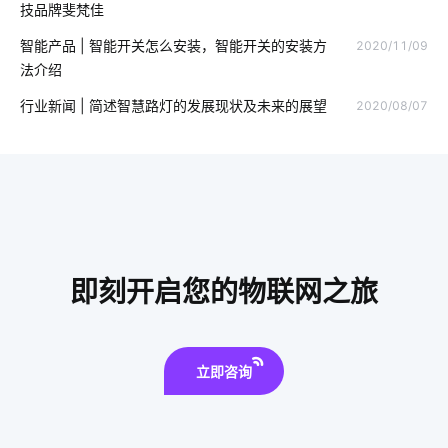
技品牌斐梵佳
智能家居自动化
智能垃圾桶如何应用
物联网前景
智能产品 | 智能开关怎么安装，智能开关的安装方
2020/11/09
法介绍
智能马桶好用在哪
智能舒适家居
智慧食堂开发方案
行业新闻 | 简述智慧路灯的发展现状及未来的展望
2020/08/07
智能锁技术发展
摄像头功能
物联网大数据
智能体脂开发秤方案
电动窗帘
工业能耗系统设计方案
食堂消费系统
智能垃圾桶隐藏功能
物联网应用技术
传统家居真的要淘汰了吗
智能家居平台
即刻开启您的物联网之旅
智能家居窗帘控制系统
未来智能穿戴市场
立即咨询