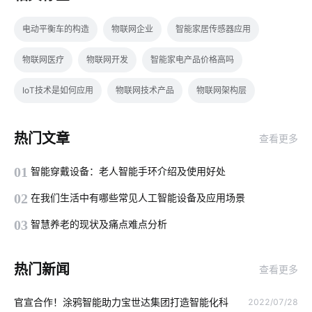
电动平衡车的构造
物联网企业
智能家居传感器应用
物联网医疗
物联网开发
智能家电产品价格高吗
IoT技术是如何应用
物联网技术产品
物联网架构层
电动伸缩门
穿戴传感器方案设计
智能家居安全
热门文章
查看更多
Zigbee开发工具
工业传感器应用
楼宇自控系统功能
01
智能穿戴设备：老人智能手环介绍及使用好处
智慧农业中物联网
智能教育物联网
智能窗帘控制系统
02
在我们生活中有哪些常见人工智能设备及应用场景
物联网需求
无人便利店的概念
云计算安全
03
智慧养老的现状及痛点难点分析
无线Wi-Fi技术
物联网IoT安全吗
智能健康方案模块
热门新闻
查看更多
智能家居智能化
数字化
智能锁方案开发公司
官宣合作！涂鸦智能助力宝世达集团打造智能化科
2022/07/28
大家电智能升级
智能机器人
工业自动化
净水器租赁模式