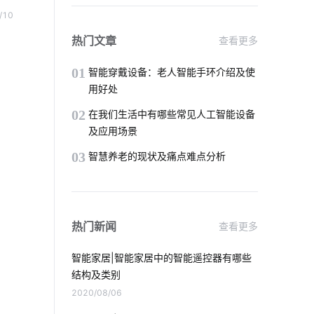
智慧酒店开发公司
智能传感器解决方案
的要
/10
可以
智能化生产系统
智能马桶与传统马桶
热门文章
查看更多
一个
物联网人才
厨电
01
智能穿戴设备：老人智能手环介绍及使
用好处
智慧酒店功能模块组成
02
在我们生活中有哪些常见人工智能设备
及应用场景
智能家居控制方式
智能物联网系统
03
智慧养老的现状及痛点难点分析
智能控制
指纹锁发展趋势
智能家居加盟
智能插座与无线传输
热门新闻
查看更多
共享充电桩
能耗监测系统
智能家居|智能家居中的智能遥控器有哪些
工业网关解决方案
物联网云平台
结构及类别
2020/08/06
物联网自动化
选购抽油烟机小技巧