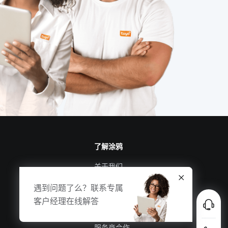
智能扫地机器人功能有什么用处
智能家居系统推荐
led灯品牌排行前十
智能家电好用吗
节能灯具
物联网安全
智能扫地机器人功能
智能体脂开发秤方案
可穿戴设备市场
了解涂鸦
关于我们
涂鸦新闻
遇到问题了么？联系专属
合规资质
客户经理在线解答
投资者关系
服务商合作