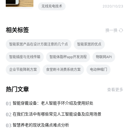
无线充电技术
2020/10/23
相关标签
换一换
智能家居产品在设计方面注意的几个点
智能家居的优点
智能插座与无线传输
智能体脂秤app开发流程
物联网API
企业节能降耗方案
食堂刷卡消费系统方案
电动伸缩门
自动充电桩
智能家居十大品牌
智能遥控系统
智能门锁
热门文章
查看更多
什么是无人便利店
家用智能机器人有哪些
手机控制电灯原理
01
智能穿戴设备：老人智能手环介绍及使用好处
智能水龙头开发商有哪些
智能洗衣机未来发展趋势
智能医疗
02
在我们生活中有哪些常见人工智能设备及应用场景
医疗传感器解决方案
工业互联网与智能制造
03
智慧养老的现状及痛点难点分析