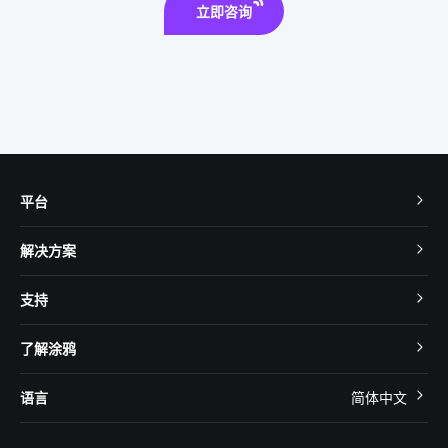
家庭物联网自动化系统
UPS系统
智能家居Z-Wave技术
立即咨询
平台
TuyaOS
解决方案
MCU 接入
Cube 智慧私有云
支持
App SDK
智慧酒店
开发者社区
智能小程序
了解涂鸦
智慧租住
帮助中心
IoT Core
关于我们
智慧商照
语言
简体中文
在线咨询
Tuya Cobuilder
涂鸦新闻
智慧全屋&地产
简体中文
技术支持