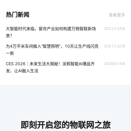
智能门锁选购要点
智能传感器公司
智慧路灯
热门新闻
查看更多
气体传感器智能化设计
物联网的预测性维护应如何去做
大智能时代来临，窗帘产业如何构建万物智联新场
2021/12/08
智能体脂秤app开发
智能家居分接器
工厂iot解决方案
景？
智能锁真的安全吗
生产智能化系统
智慧校园方案公司
为4万平米车间植入“智慧照明”，10天让生产线闪亮
2021/12/28
一新
智慧节电应用案例
泛在物联网
智能门锁解决方案
CES 2026｜未来生活大揭秘！涂鸦智能AI爆品齐
2026/01/08
智能插座无线
物联网设备
智能打印
智能插座原理
发，让AI融入生活
智能电网
智能垃圾桶方案
智能家居控制
传感器制造业
工业自动化
温度传感器
智能空间
智能电饭煲如何改善烹饪模式
远程家电
智慧门锁解决方案设计
物联网家电
共享按摩椅app发展趋势
即刻开启您的物联网之旅