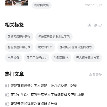
物联网发展
2020/06/23
相关标签
换一换
智慧客房硬件开发
传统家居真的要淘汰了吗
智能家居应用方面
物联网平台
推动城市能源转型的动力
电气设备
照明用白光LED
物联网技术
无人值守解决方案
物联网传感器解决方案
怎样选择智能座便器
炒菜机器人
热门文章
查看更多
智慧园区系统方案
什么是物联网软件系统
智能锁安全吗
01
智能穿戴设备：老人智能手环介绍及使用好处
蓝牙工业现场总线应用
弱电机房工程施工监理
02
在我们生活中有哪些常见人工智能设备及应用场景
智能消毒锅如何保持自我清洁
物联网制造业
工业物联网
03
智慧养老的现状及痛点难点分析