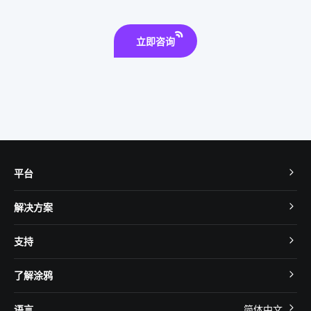
立即咨询
平台
TuyaOS
解决方案
MCU 接入
Cube 智慧私有云
支持
App SDK
智慧酒店
开发者社区
智能小程序
了解涂鸦
智慧租住
帮助中心
IoT Core
关于我们
智慧商照
语言
简体中文