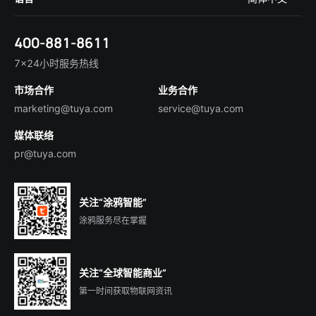
在线咨询
Tuya Cobuilder
涂鸦新闻
智慧全屋&地产
简体中文
技术支持
400-881-8611
合规资质
智慧楼宇
English
行业百科
7×24小时服务热线
投资者关系
市场合作
业务合作
服务商合作
marketing@tuya.com
service@tuya.com
媒体联络
pr@tuya.com
关注“涂鸦智能”
涂鸦服务尽在掌握
关注“全球智能商业”
第一时间获取物联网资讯