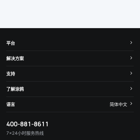
平台
TuyaOS
解决方案
MCU 接入
Cube 智慧私有云
支持
App SDK
智慧酒店
开发者社区
智能小程序
了解涂鸦
智慧租住
帮助中心
IoT Core
关于我们
智慧商照
语言
简体中文
在线咨询
Tuya Cobuilder
涂鸦新闻
智慧全屋&地产
简体中文
技术支持
400-881-8611
合规资质
智慧楼宇
English
行业百科
7×24小时服务热线
投资者关系