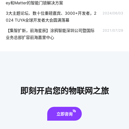
ey和Matter的智能门锁解决方案
怎样选择行车记录仪
医疗物联网解决方案
电子产品出口发展
3大主题论坛、数十位重磅嘉宾、3000+开发者，2
2024/06/03
024 TUYA全球开发者大会圆满落幕
智能家居品牌排行
智能语音控制
IoT产品开发成功秘诀
【集智扩新，前海星辰】涂鸦智能深圳公司暨国际
2021/07/29
Matter电工方案
家居定制
智能体脂称功能介绍
业务总部扩容前海嘉里中心
光电传感器解决方案
智慧行业
智能血糖仪为用户检测血糖状况
能耗管理系统方案
智慧停车场硬件开发
智能冰箱
自行车
智能窗帘用途
热泵
蓝牙mesh
视频智能分析
即刻开启您的物联网之旅
立即咨询