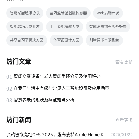
智能家居通讯协议
室内蓝牙温湿度传感器
web后端开发
智能冰箱方案开发
工厂节能降耗方案
智能消毒锅有哪些好处
共享自习室解决方案
体育馆设计方案
别墅智能空调系统
智能厨房
智能家居发展原因
智能家居发展阶段
热门文章
查看更多
智能家居照明系统
全屋智能家居系统
家用智能机器人
01
智能穿戴设备：老人智能手环介绍及使用好处
智能可穿戴设备方案设计
智能垃圾桶几项隐藏功能
02
在我们生活中有哪些常见人工智能设备及应用场景
有毒气体传感器模组
泛在物联网
智能门锁的优势有哪些
03
智慧养老的现状及痛点难点分析
智能体脂称功能
物联网开发
智能家居解决方案
热门新闻
查看更多
物联网技术影响
充电站
智能防盗报警
物联网技术平台
涂鸦智能亮相CES 2025，发布支持Apple Home K
2025/01/22
物联网是什么
气体传感器解决方案
电动窗帘安装方法