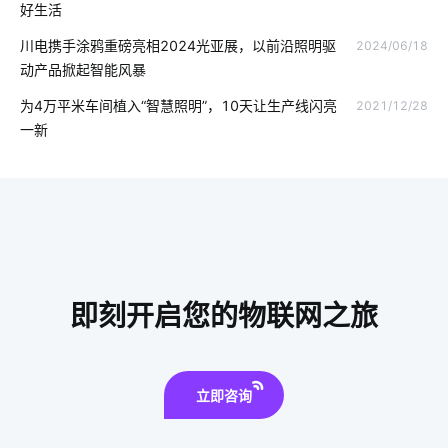
好生活
智能家居窗帘系统
电动伸缩门
无线投影
智能系统开发
川电携手涂鸦重磅亮相2024光亚展，以前沿照明驱
2024/06/18
动产品掀起智能风暴
智能控制
智慧校园
穿戴传感器方案设计
为4万平米车间植入“智慧照明”，10天让生产线闪亮
2021/12/28
智能互动教学设备功能
物联网数据挖掘
共享按摩椅app开发
一新
IoT蓝牙解决方案如何选择
智能门锁重要性
智能家居中的无线技术有哪些
食堂智能化建设
智能管理系统
智能车位锁
如何实现IoT公司的转型
医疗传感器解决方案
电动三轮车
即刻开启您的物联网之旅
立即咨询