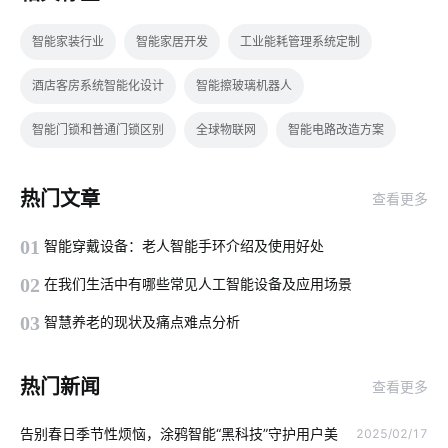
智能家装行业
智能家居开发
工业能耗管理系统定制
酒店客房系统智能化设计
智能擦玻璃机器人
智能门锁和普通门锁区别
全球物联网
智能电路改造方案
智能电饭煲系统
智能插座无线
智慧酒店客房具备的功能
热门文章
查看更多
楼宇自控系统功能
智能路灯
设备接入
5G影响
01
智能穿戴设备：老人智能手环介绍及使用好处
企业级Agent
erp软件开发
办公照明
智能健康方案模块
02
在我们生活中有哪些常见人工智能设备及应用场景
工业生产节能降耗方案
物联网系统技术应用领域
03
智慧养老的现状及痛点难点分析
工业降耗系统设计
智能家居灯光系统方案
智能语音
热门新闻
查看更多
无线开关插座
边缘计算
电动窗帘安装方法
智能温控仪
告别春日季节性烦恼，涂鸦智能“黑科技”守护用户美
2025/02/17
智能家居家庭网络系统
智能家居加盟
物联网管理