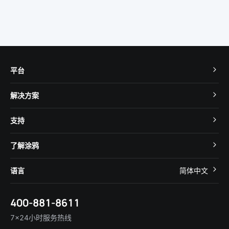
平台
TuyaOS
解决方案
MCU 接入
Cube 智慧私有云
支持
App SDK
智慧酒店
开发者社区
智能小程序
了解涂鸦
智慧租住
帮助中心
IoT Core
关于我们
智慧商照
语言
简体中文
在线咨询
Tuya Cobuilder
涂鸦新闻
智慧全屋&地产
简体中文
技术支持
400-881-8611
合规资质
智慧楼宇
English
行业百科
7×24小时服务热线
投资者关系