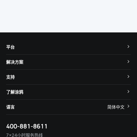
平台
TuyaOS
解决方案
MCU 接入
Cube 智慧私有云
支持
App SDK
智慧酒店
开发者社区
智能小程序
了解涂鸦
智慧租住
帮助中心
IoT Core
关于我们
智慧商照
语言
简体中文
在线咨询
Tuya Cobuilder
涂鸦新闻
智慧全屋&地产
简体中文
技术支持
400-881-8611
合规资质
智慧楼宇
English
行业百科
7×24小时服务热线
投资者关系