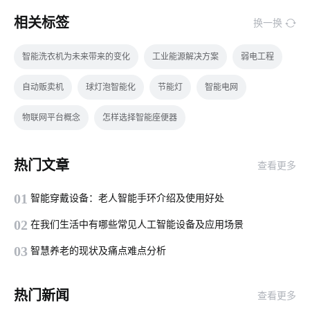
相关标签
换一换
智能洗衣机为未来带来的变化
工业能源解决方案
弱电工程
自动贩卖机
球灯泡智能化
节能灯
智能电网
物联网平台概念
怎样选择智能座便器
智能空气净化器主要功能
门窗解决方案
生物传感器方案设计
热门文章
查看更多
智能取暖
物联网网关
家庭防盗智能门锁
01
智能穿戴设备：老人智能手环介绍及使用好处
智能仓储系统开发方案
自动感应垃圾桶
02
在我们生活中有哪些常见人工智能设备及应用场景
智能门锁的优势有哪些
移动互联网
数据中心
5G影响
03
智慧养老的现状及痛点难点分析
工业SaaS
制造业物联网
无线技术的作用
saas
热门新闻
查看更多
物联网预测
指纹智能门锁安全性
加湿器语音功能