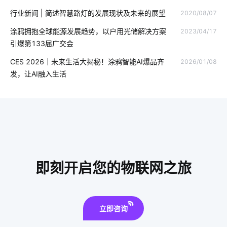
行业新闻 | 简述智慧路灯的发展现状及未来的展望
2020/08/07
智能家居DIY
办公照明
智能安全
物联网技术
涂鸦拥抱全球能源发展趋势，以户用光储解决方案
2023/04/17
智能门锁中的报警芯片
全球物联网发展受哪些影响
引爆第133届广交会
智能家居控制开关
智能门锁选购要点
智慧食堂创新点
CES 2026｜未来生活大揭秘！涂鸦智能AI爆品齐
2026/01/08
发，让AI融入生活
智能社区解决方案
无线开关插座
太阳能光伏发电
什么是无人便利店
智能硬件开发
智能传感器
精益生产管理系统
AI硬件
智能家居在客厅中的表现如何吸引消费者
智能家居优点
即刻开启您的物联网之旅
生物传感器开发方案
Matter电工方案
食品加工智能化
立即咨询