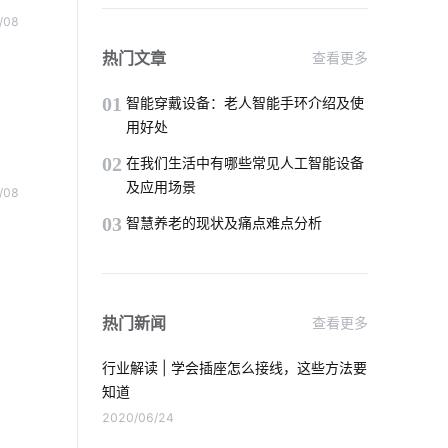
智能餐具消毒方案分析
生产智能化系统
/08
智慧酒店节电系统设计
智慧楼宇
热门文章
查看更多
智能建筑开发
01
智能穿戴设备：老人智能手环介绍及使
用好处
IoT蓝牙解决方案如何选择
02
在我们生活中有哪些常见人工智能设备
及应用场景
/08
怎样选择智能门锁
物理网应用服务
03
智慧养老的现状及痛点难点分析
智能酒店客房控制系统
智能水龙头解决方案设计
无线通讯芯片
热门新闻
查看更多
报警系统
智能洗衣机放置技巧
行业解读 | 学会插座怎么接线，这些方法要
物联网技术价值
最流行的智能马桶
知道
2020/06/24
集成传感器
智慧节能方案公司