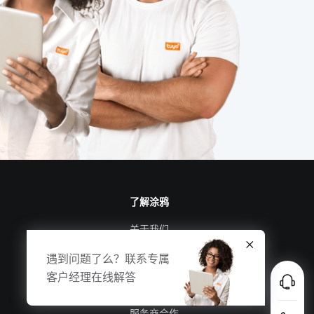
智能家居网关系统
智能传感器应用开发
学习物联网技术的方法
一氧化碳传感器应用场景
智能客房系统设计方案
智慧节能设计公司
无尾厨电
智能扫地机器人功能有什么用处
了解涂鸦
智能家居灯光控制系统
关于我们
智能照明系统优势
涂鸦新闻
遇到问题了么？联系专属
合规资质
客户经理在线解答
烟草行业的物联网应用
投资者关系
服务商合作