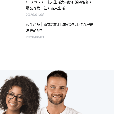
CES 2026｜未来生活大揭秘！涂鸦智能AI
爆品齐发，让AI融入生活
智能消毒锅有哪些好处
防爆应急灯
2026/01/08
人体传感器的作用
云计算平台
智能产品 | 新式智能自动售货机工作流程是
怎样的呢？
智慧食堂功能开发公司
2020/08/01
共享教室解决方案
全球物联网
智慧零售开发方案
智能报警
物联网数据中心
智能家居迅速发展原因
智能血糖仪为用户检测血糖状况
智能家居防盗技术优势
智能家居产品在设计方面注意的几个点