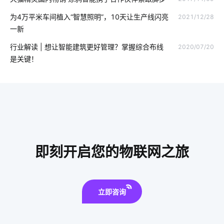
无线智能系统
智能牙刷使用
如何挑选理疗仪
声控灯泡
为4万平米车间植入“智慧照明”，10天让生产线闪亮
2021/12/28
无人便利店的概念是什么
智能家居系统实用功能
一新
智能系统优化
工厂智能化改造
智慧酒店设备有哪些
行业解读 | 想让智能建筑更好管理？掌握综合布线
2020/07/20
是关键！
rfid集成商
门禁市场
智能锁指纹识别隐患
智能摄像机有哪些新的应用
智能家居优势
垃圾桶智能化方案
智能降耗解决方案
物联网平台概念
zigbee固件开发
场景解决方案
智能插座原理
智能消毒柜解决方案
即刻开启您的物联网之旅
智能插座功能
智能家居集中控制系统
智慧办公空间设计
立即咨询