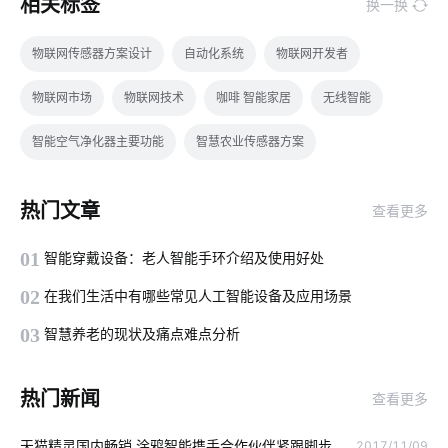
相关标签
换一换
物联网传感器方案设计
自动化系统
物联网开发者
物联网市场
物联网技术
咖啡 智能家居
无线智能
智能空气净化器主要功能
智慧农业传感器方案
智能扫地机器人工作原理
智能门窗解决方案
热门文章
查看更多
智能家居装修要注意几点
物联网新闻
智能插座无线
01
智能穿戴设备：老人智能手环介绍及使用好处
智能家电产品价格高吗
智能传感器公司
智能门锁怎样维护
02
在我们生活中有哪些常见人工智能设备及应用场景
Zigbee开发工具
什么是智能锁技术
IoT方案模块
03
智慧养老的现状及痛点难点分析
物联网专用卡应用
人工智能优势
模块化发展方向
热门新闻
查看更多
智能鞋柜解有哪些作用
物联网家电
智能教育物联网应用
天猫精灵国内畅销 涂鸦智能携手合作伙伴紧跟脚步
2017/11/09