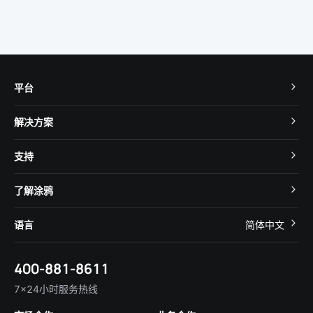
平台
TuyaOS
解决方案
MCU 接入
Cube 智慧私有云
支持
App SDK
智慧酒店
开发者社区
智能小程序
了解涂鸦
智慧租住
帮助中心
IoT Core
关于我们
智慧商照
语言
简体中文
在线咨询
Tuya Cobuilder
涂鸦新闻
智慧全屋&地产
简体中文
技术支持
400-881-8611
合规资质
智慧楼宇
English
行业百科
7×24小时服务热线
投资者关系