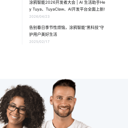
涂鸦智能2026开发者大会 | AI 生活助手He
y Tuya、TuyaClaw、AI开发平台全面上新!
电化学传感器解决方案
智慧灯杆建设
2026/04/23
工业降耗智能化方案
儿童智能手表安全
告别春日季节性烦恼，涂鸦智能“黑科技”守
护用户美好生活
智能电子体脂秤方案
智能马桶好用在哪
2025/02/17
AI显控屏
蓝牙温湿度传感器方案
智能门禁系统
物联网API
智慧酒店方案公司
智慧溯源方案
蓝牙耳机方案
充电技术原理
数据中心
选择智能空气净化器需要了解的事情