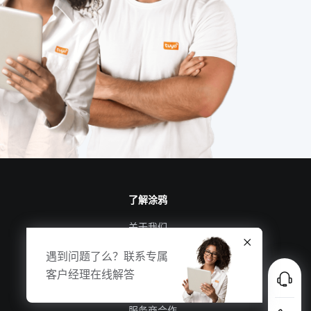
智能别墅系统
取暖
家用智能智能影音系统
设备能耗管控方案
智慧生产系统
泛在物联网
量子传感器设计方案
智能车载空气净化器
了解涂鸦
关于我们
涂鸦新闻
遇到问题了么？联系专属
合规资质
客户经理在线解答
投资者关系
服务商合作