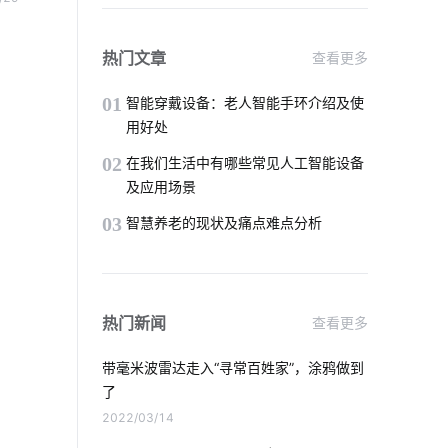
智能家居中必备智能传感器
指纹智能门锁安全性
智能家居应用
热门文章
查看更多
IoT通信技术应用
智能节能照明控制器
01
智能穿戴设备：老人智能手环介绍及使
用好处
工厂能耗管控方案
02
在我们生活中有哪些常见人工智能设备
及应用场景
智能体脂秤作用是什么
03
智慧养老的现状及痛点难点分析
智能互动教学设备功能
智能环境监测
智能车位锁
加湿器的功能有哪些
热门新闻
查看更多
数字化工厂系统开发
办公室电子设备
带毫米波雷达走入“寻常百姓家”，涂鸦做到
智能农业
家电智能门锁选购要点
了
2022/03/14
移动物联网卡
智能奶瓶实用吗