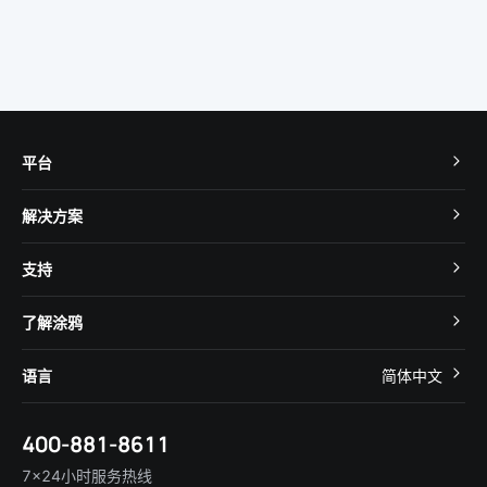
平台
TuyaOS
解决方案
MCU 接入
Cube 智慧私有云
支持
App SDK
智慧酒店
开发者社区
智能小程序
了解涂鸦
智慧租住
帮助中心
IoT Core
关于我们
智慧商照
语言
简体中文
在线咨询
Tuya Cobuilder
涂鸦新闻
智慧全屋&地产
简体中文
技术支持
400-881-8611
合规资质
智慧楼宇
English
行业百科
7×24小时服务热线
投资者关系