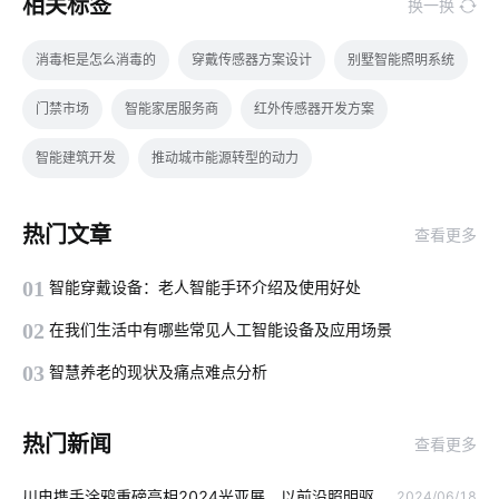
相关标签
换一换
消毒柜是怎么消毒的
穿戴传感器方案设计
别墅智能照明系统
门禁市场
智能家居服务商
红外传感器开发方案
智能建筑开发
推动城市能源转型的动力
一氧化碳传感器应用场景
物联网智能解决方案
热门文章
查看更多
智能产品制造方案
制造业降耗方案
智慧食堂系统商家
01
智能穿戴设备：老人智能手环介绍及使用好处
物联网信息
IoT是什么意思
智能电子体温计设计方案
02
在我们生活中有哪些常见人工智能设备及应用场景
电子产品出口发展趋势
物联网是什么
云计算平台搭建
03
智慧养老的现状及痛点难点分析
物联网的预测性维护应如何去做
智能家居有哪些应用
热门新闻
查看更多
门铃感应器
传统家居真的要淘汰了吗
物联网是什么意思
川电携手涂鸦重磅亮相2024光亚展，以前沿照明驱
2024/06/18