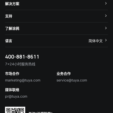
TuyaOS
解决方案
MCU 接入
Cube 智慧私有云
支持
App SDK
智慧酒店
开发者社区
智能小程序
了解涂鸦
智慧租住
帮助中心
IoT Core
关于我们
智慧商照
语言
简体中文
在线咨询
Tuya Cobuilder
涂鸦新闻
智慧全屋&地产
简体中文
技术支持
400-881-8611
合规资质
智慧楼宇
English
行业百科
7×24小时服务热线
投资者关系
市场合作
业务合作
服务商合作
marketing@tuya.com
service@tuya.com
媒体联络
pr@tuya.com