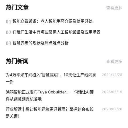
智慧食堂的好处
智能洗衣机的发展趋势
灯光控制系统
热门文章
查看更多
机场物联网解决方案
国内智能门锁普及率低问题
01
智能穿戴设备：老人智能手环介绍及使用好处
智慧楼宇开发方案
智能传感器的分类
智能互动教学设备优势
02
在我们生活中有哪些常见人工智能设备及应用场景
物联网企业
智能教育物联网
智能机器人有哪些
03
智慧养老的现状及痛点难点分析
智能家居未来普及化
智能消毒柜是如何工作的
智慧路灯杆
热门新闻
查看更多
硬件开发分析
一氧化碳传感器的作用
交通运输行业
为4万平米车间植入“智慧照明”，10天让生产线闪亮
2021/12/28
未来智能垃圾桶应用
智慧路灯
智能消毒柜场景应用
一新
智能家居品牌排行
物联网到底是什么
无人便利店的概念
涂鸦智能正式发布Tuya Cobuilder：一句话让AI硬
2026/05/19
件从创意到真机落地
自动贩卖机
智能语音
智能家居照明系统
行业解读 | 想让智能建筑更好管理？掌握综合布线
2020/07/20
智能水龙头市场分析
家用电器
智能语音控制
是关键！
智能传感器设计公司
家电智能门锁选购要点
物联网统计