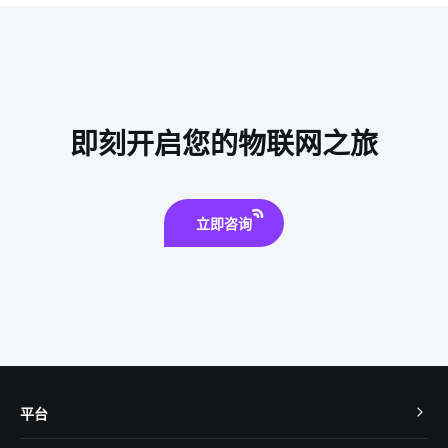
暖通
扫地机器人是怎么扫地的
智能家居终端
解决智能家居的问题技巧
电热水器
温控器方案
物联网安全标准
智能传感系统开发公司
即刻开启您的物联网之旅
指纹智能门锁安装步骤
物联网安全要点
立即咨询
平台