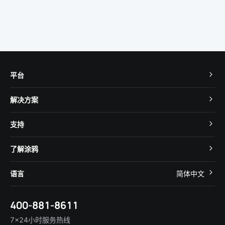
平台
TuyaOS
解决方案
MCU 接入
Cube 智慧私有云
支持
App SDK
智慧酒店
开发者社区
智能小程序
了解涂鸦
智慧租住
帮助中心
IoT Core
关于我们
智慧商照
语言
简体中文
在线咨询
Tuya Cobuilder
涂鸦新闻
智慧全屋&地产
简体中文
技术支持
400-881-8611
合规资质
智慧楼宇
English
行业百科
7×24小时服务热线
投资者关系