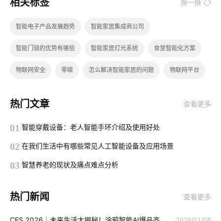
相关标签
换一换
智能电子产品发展趋势
智能家居集成商公司
智能门锁的优势有哪些
智能家居灯光系统
食堂智能化方案
物联网安全
零碳
怎么解决智能家居的问题
物联网平台
物联网的黄金时代
测试标签
新风系统
热门文章
查看更多
智能家居中的无线技术有哪些
能耗监测系统
空调寿命延长
01
智能穿戴设备：老人智能手环介绍及使用好处
物联网制造业
智能电饭煲开发
工业传感器解决方案
02
在我们生活中有哪些常见人工智能设备及应用场景
智能家居服务商
智能锁安全吗
智能锁方案开发公司
03
智慧养老的现状及痛点难点分析
IoT公司
无线投影解决方案
什么是物联网应用技术
热门新闻
查看更多
人工智能传感器有哪些
智慧病房
酒精测试仪智能化系统
CES 2026｜未来生活大揭秘！涂鸦智能AI爆品齐
2026/01/08