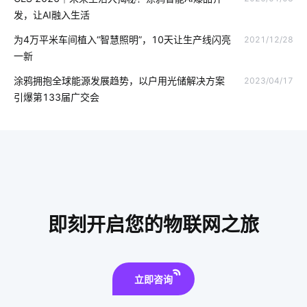
物联网的好处
垃圾桶智能化方案
智慧用电系统应用场景
发，让AI融入生活
远程控制
校园节电方案设计
国内智能门锁普
为4万平米车间植入“智慧照明”，10天让生产线闪亮
2021/12/28
一新
智能指纹锁普及
什么是智能家居
5G物联网
涂鸦拥抱全球能源发展趋势，以户用光储解决方案
2023/04/17
智能家居照明控制系统
智能家居装修要注意几点
引爆第133届广交会
智慧酒店设备有哪些
智能消毒锅如何保持自我清洁
智慧酒店设备控制系统
大家电智能化
物联网app开发
共享按摩椅app
什么是IoT
软件工程
农业传感器开发方案
IoT是什么意思
物联网发展
即刻开启您的物联网之旅
智能马桶与传统马桶
立即咨询