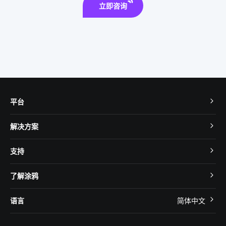
立即咨询
平台
TuyaOS
解决方案
MCU 接入
Cube 智慧私有云
支持
App SDK
智慧酒店
开发者社区
智能小程序
了解涂鸦
智慧租住
帮助中心
IoT Core
关于我们
智慧商照
语言
简体中文
在线咨询
Tuya Cobuilder
涂鸦新闻
智慧全屋&地产
简体中文
技术支持