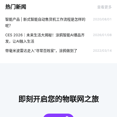
热门新闻
查看更多
网线插座
布线系统
智慧食堂市场前景
共享自习室方案
智能产品 | 新式智能自动售货机工作流程是怎样的
2020/08/01
智慧灯杆建设
智能门锁和传统门锁
电力监控
呢？
室内蓝牙温湿度传感器方案
物联网网关
智能家居有哪些应用
CES 2026｜未来生活大揭秘！涂鸦智能AI爆品齐
2026/01/08
发，让AI融入生活
医疗设备市场发展受哪些影响
智能产品开发是多久
带毫米波雷达走入“寻常百姓家”，涂鸦做到了
2022/03/14
智能枕头的功能
人体传感器方案
智能照明开发
数字控制器
智慧酒店控制方案
智慧食堂建设方案
儿童智能手表安全
智慧食堂的定义
黑客攻击
我国芯片市场
物联网方案
物联网专用卡应用场景
即刻开启您的物联网之旅
家庭物联网自动化系统发展趋势
智能可穿戴设备有哪些