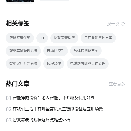
相关标签
换一换
智能家居优势
11
物联网架构层
工厂能耗管控方案
智能车辆管理系统
自动化控制
气体检测仪方案
智能家居灯光系统
远程监控
电磁炉有哪些运作原理
烟草行业的物联网应用
物联网有哪些应用
热门文章
查看更多
智能家居产品的创新原则
智能家居电路安装
智能防盗
01
智能穿戴设备：老人智能手环介绍及使用好处
智能家居
物联网基础架构
计算机原理与应用
02
在我们生活中有哪些常见人工智能设备及应用场景
空调寿命延长
智慧节能设计公司
智能睡眠
03
智慧养老的现状及痛点难点分析
无线技术的作用
智能家居报警技术优势
背景音乐音响