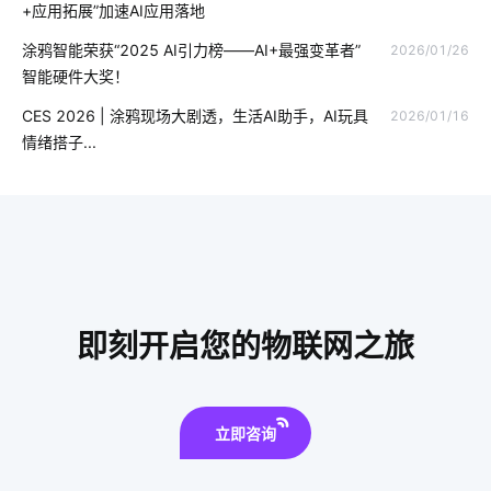
+应用拓展”加速AI应用落地
不会养植物却想拥有盆栽该怎么办
选择IoT平台需要考虑的需求
涂鸦智能荣获“2025 AI引力榜——AI+最强变革者”
2026/01/26
智能硬件大奖！
智能家居代理
能源管理系统
OCPP协议
ZigBee
CES 2026 | 涂鸦现场大剧透，生活AI助手，AI玩具
2026/01/16
智能指纹锁出现的必要性
智能窗帘的优势是什么
智能芯片
情绪搭子...
我国芯片市场
温度湿度传感器
智慧路灯杆
IoT技术是如何应用
蓝牙技术特点介绍
酒店智慧客房方案
无线智能系统方案
智慧食堂的好处
智能指纹锁发展趋势
智能锁解决方案公司
单身公寓智能解决方案
LED泛光灯
即刻开启您的物联网之旅
智能控制
云计算体系结构体系结构
立即咨询