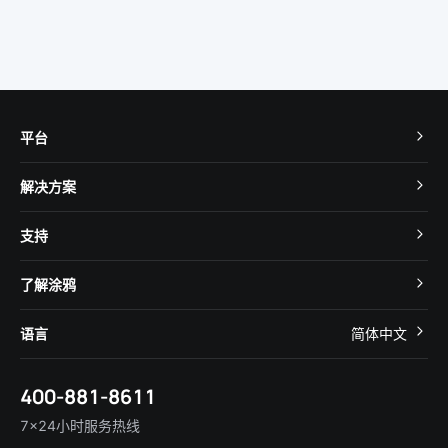
平台
TuyaOS
解决方案
MCU 接入
Cube 智慧私有云
支持
App SDK
智慧酒店
开发者社区
智能小程序
了解涂鸦
智慧租住
帮助中心
IoT Core
关于我们
智慧商照
语言
简体中文
在线咨询
Tuya Cobuilder
涂鸦新闻
智慧全屋&地产
简体中文
技术支持
400-881-8611
合规资质
智慧楼宇
English
行业百科
7×24小时服务热线
投资者关系