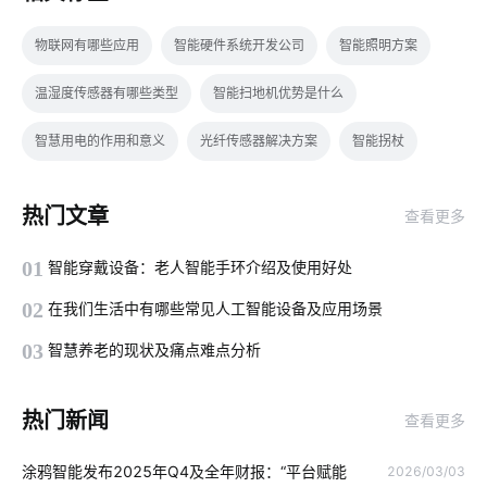
物联网有哪些应用
智能硬件系统开发公司
智能照明方案
温湿度传感器有哪些类型
智能扫地机优势是什么
智慧用电的作用和意义
光纤传感器解决方案
智能拐杖
物联网医疗硬件有哪些
智能枕头的功能
二氧化碳传感器开发
热门文章
查看更多
阿里云
工业saas公司
智能家居未来普及化
01
智能穿戴设备：老人智能手环介绍及使用好处
5G网络商用进程
智能制造
一氧化碳传感器开发
02
在我们生活中有哪些常见人工智能设备及应用场景
人工智能发展制高点
智能穿戴设备作用
03
智慧养老的现状及痛点难点分析
弱电机房工程施工监理
智能设计
智能网关设计
热门新闻
查看更多
净水器租赁模式
GPS定位器
智慧家居新风系统
涂鸦智能发布2025年Q4及全年财报：“平台赋能
2026/03/03
智能呼吸机解决方案
物联网自动化