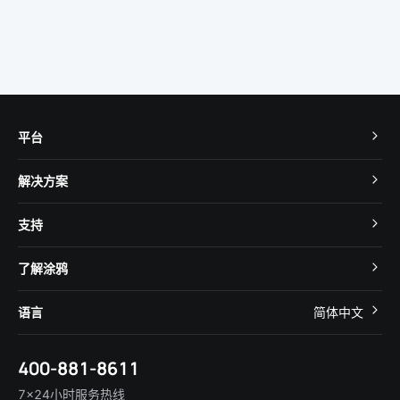
平台
TuyaOS
解决方案
MCU 接入
Cube 智慧私有云
支持
App SDK
智慧酒店
开发者社区
智能小程序
了解涂鸦
智慧租住
帮助中心
IoT Core
关于我们
智慧商照
语言
简体中文
在线咨询
Tuya Cobuilder
涂鸦新闻
智慧全屋&地产
简体中文
技术支持
400-881-8611
合规资质
智慧楼宇
English
行业百科
7×24小时服务热线
投资者关系