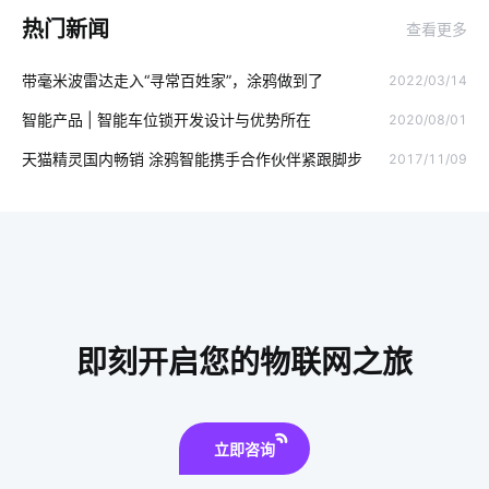
热门新闻
查看更多
智能穿戴设备如何正确使用
自行车
带毫米波雷达走入“寻常百姓家”，涂鸦做到了
2022/03/14
智能净水器普及程度不高原因
智能环境监测
监控
智能产品 | 智能车位锁开发设计与优势所在
2020/08/01
智能电饭煲开发
智慧水务领域应用
物理理疗仪
天猫精灵国内畅销 涂鸦智能携手合作伙伴紧跟脚步
2017/11/09
数字化工厂
智能车辆管理
物联网安全标准
声控灯泡
智能睡眠监测带产品功能
单身公寓智能解决方案
零售物联网安全
智能公寓
ZigBee在智能家居市场的现状
智慧用电报警系统设计
精益生产管理系统
即刻开启您的物联网之旅
智能净水器的功能是什么
智能配电
室内蓝牙温湿度传感器方案
安装门磁有哪些优势
立即咨询