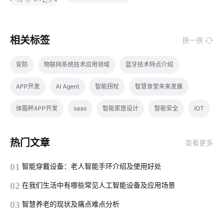
相关标签
换一换
安防
物联网系统技术应用领域
蓝牙技术特点介绍
APP开发
AI Agent
智能拐杖
智慧食堂未来发展
体脂秤APP开发
saas
智能家居设计
智能安全
IOT
智慧教育空间设计方案
智能LED泛光灯
智能净水器使用方法
热门文章
查看更多
别墅智能化系统
移动互联网
手机APP开发技术方案
01
智能穿戴设备：老人智能手环介绍及使用好处
智能穿戴设备
智能网关系统
物联网架构层
02
在我们生活中有哪些常见人工智能设备及应用场景
智能家居分接器
工业降耗方案应用领域
智能家居传感器开发
03
智慧养老的现状及痛点难点分析
智慧生产管理系统设计
全屋智能设计方案
智能血氧仪开发商