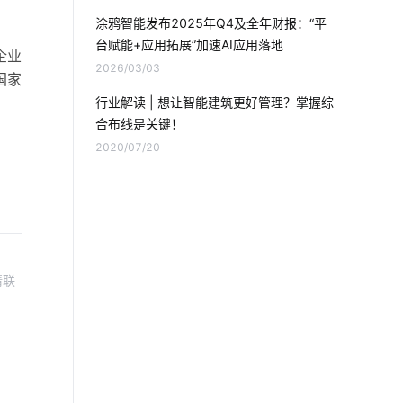
体育馆设计方案
摄像头功能
涂鸦智能发布2025年Q4及全年财报：“平
台赋能+应用拓展”加速AI应用落地
智能家居通讯协议
企业
2026/03/03
国家
智慧节电系统解决方案
行业解读 | 想让智能建筑更好管理？掌握综
合布线是关键！
智能家居一体化别墅解决方案
2020/07/20
物联网数据挖掘
生产降耗解决措施
智能家居网关系统
智能擦玻璃机器人
停车场照明
呼吸机设计方案
请联
能耗管理系统方案
智能家居中最大的赢家
智能净水器的功能