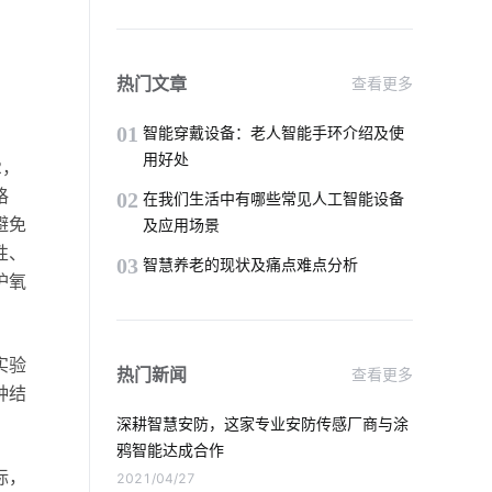
怎样选择智能门锁
5G影响
传感器智能化方案
加湿器作用
热门文章
查看更多
酒店节能方案
精益生产管理系统
01
智能穿戴设备：老人智能手环介绍及使
用好处
2，
移动物联网卡实名的意义
格
02
在我们生活中有哪些常见人工智能设备
避免
及应用场景
智能门锁重要性
空气传感器应用领域
性、
03
智慧养老的现状及痛点难点分析
护氧
智慧民宿发展
物联网商业模式
移动物联网卡
能源监测
实验
热门新闻
查看更多
种结
大家电智能化
电动窗帘
深耕智慧安防，这家专业安防传感厂商与涂
智能车间管理系统
工业物联网
鸦智能达成合作
标，
2021/04/27