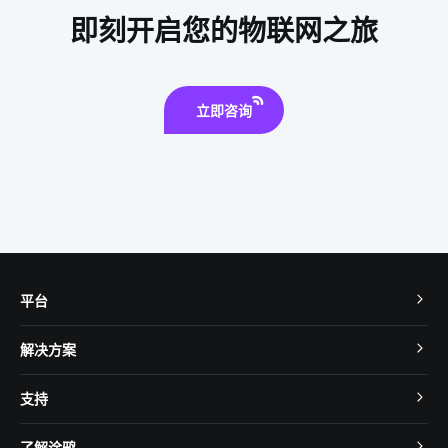
即刻开启您的物联网之旅
物联网需求分析
照明用白光LED
智慧餐厅系统解决方案
取暖
立即咨询
平台
TuyaOS
解决方案
MCU 接入
Cube 智慧私有云
支持
App SDK
智慧酒店
开发者社区
智能小程序
了解涂鸦