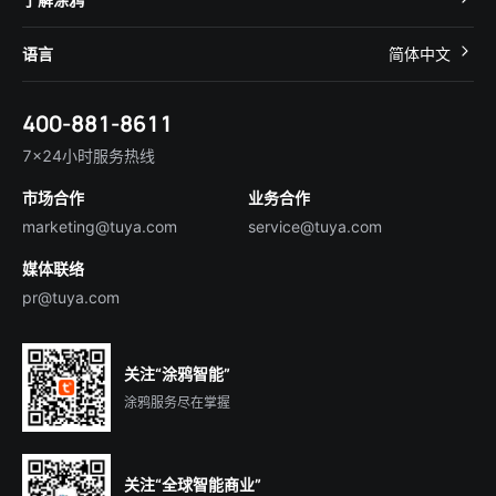
智慧租住
帮助中心
IoT Core
关于我们
智慧商照
语言
简体中文
在线咨询
Tuya Cobuilder
涂鸦新闻
智慧全屋&地产
简体中文
技术支持
400-881-8611
合规资质
智慧楼宇
English
行业百科
7×24小时服务热线
投资者关系
市场合作
业务合作
服务商合作
marketing@tuya.com
service@tuya.com
媒体联络
pr@tuya.com
关注“涂鸦智能”
涂鸦服务尽在掌握
关注“全球智能商业”