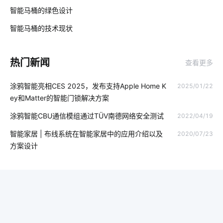
企业节能降耗方案
智慧城市
智能消毒锅有哪些好处
智能马桶的绿色设计
02
老年智能手环方案
软件在物联网当中的应用
智能马桶的技术现状
03
智能客房系统设计方案
国内智能门锁普
智能定时开关
热门新闻
查看更多
物联网建筑业
智能家具
网络摄像机
涂鸦智能亮相CES 2025，发布支持Apple Home K
2025/01/22
智能仓储系统开发方案
5G技术
ZigBee 3.0互联互通
ey和Matter的智能门锁解决方案
自动化
智能锁指纹识别隐患
智能消毒柜场景应用
涂鸦智能CBU通信模组通过TÜV南德网络安全测试
2022/04/19
智能家居十大知名品牌
物联网技术发展
工业物联网的影响
智能家居 | 布线系统在智能家居中的应用介绍以及
2020/07/23
方案设计
智慧社区
智慧酒店智能客房系统
智能锁发展地步
气体传感器智能化设计
RFID技术
智能电饭煲系统设计
家居定制
智能电路改造方案
物联网如何变革服务新时代
IoT技术应用
5G物联网
智能设计
物联网报告内容有哪些