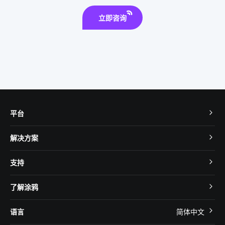
立即咨询
平台
TuyaOS
解决方案
MCU 接入
Cube 智慧私有云
支持
App SDK
智慧酒店
开发者社区
智能小程序
了解涂鸦
智慧租住
帮助中心
IoT Core
关于我们
智慧商照
语言
简体中文
在线咨询
Tuya Cobuilder