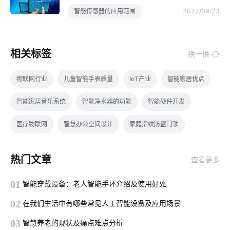
智能传感器的应用范围
2022/09/23
相关标签
换一换
物联网行业
儿童智能手表质量
IoT产业
智能家居优点
智能家居音乐系统
智能净水器的功能
智能硬件开发
医疗物联网
智慧办公空间设计
家庭指纹防盗门锁
智能家居优势
ZigBee物联网网关
气体传感器智能化设计
热门文章
查看更多
智能鞋柜灭菌器对智能家居的影响
商用物联网
智能窗帘用途
01
智能穿戴设备：老人智能手环介绍及使用好处
只能插座
智能家电产品
嵌入式智能家居系统
02
在我们生活中有哪些常见人工智能设备及应用场景
智慧酒店系统开发公司
智能电饭煲控制系统
智能电饭煲
03
智慧养老的现状及痛点难点分析