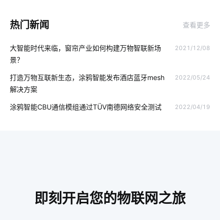
楼宇对讲安装方法
物联网电视
为什么共享汽车却撑不下去了
热门新闻
查看更多
智能体脂秤方案开发
大家电智能升级
加湿器作用
大智能时代来临，窗帘产业如何构建万物智联新场
2021/12/08
无尾电器
智能除湿机方案
怎样选择智能座便器
景？
智慧食堂方案
数据中心设计发展
精益生产管理系统
打造万物互联新生态，涂鸦智能发布酒店蓝牙mesh
2022/05/24
解决方案
智能传感器的分类
工业物联网的应用
车站人脸识别技术
涂鸦智能CBU通信模组通过TÜV南德网络安全测试
2022/04/19
智慧城市安全
智能插座与智能家居
涂鸦开发者平台
智能家居发展原因
智能家居案例
智能家庭防盗指纹门锁
集成传感器
智能水龙头设计方案
智能垃圾桶的垃圾处理方式
物联网未来
物联网家电
智能空气净化器
即刻开启您的物联网之旅
手机APP开发技术方案