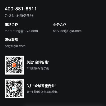
涂鸦新闻
智慧全屋&地产
简体中文
技术支持
400-881-8611
合规资质
智慧楼宇
English
行业百科
7×24小时服务热线
投资者关系
市场合作
业务合作
服务商合作
marketing@tuya.com
service@tuya.com
媒体联络
pr@tuya.com
关注“涂鸦智能”
涂鸦服务尽在掌握
关注“全球智能商业”
第一时间获取物联网资讯