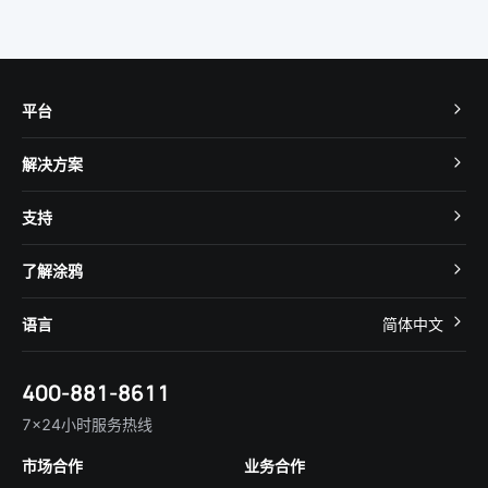
平台
TuyaOS
解决方案
MCU 接入
Cube 智慧私有云
支持
App SDK
智慧酒店
开发者社区
智能小程序
了解涂鸦
智慧租住
帮助中心
IoT Core
关于我们
智慧商照
语言
简体中文
在线咨询
Tuya Cobuilder
涂鸦新闻
智慧全屋&地产
简体中文
技术支持
400-881-8611
合规资质
智慧楼宇
English
行业百科
7×24小时服务热线
投资者关系
市场合作
业务合作
服务商合作