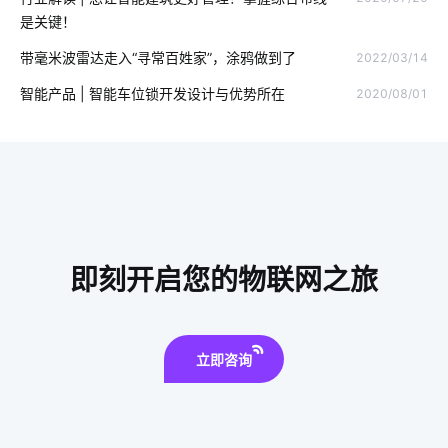
有线智能家居
电工照明
共享咖啡机
安装门磁有哪些优势
是关键！
智能消毒柜场景应用
食堂智能化方案
智能家居产品中枢
带毫米波雷达走入“寻常百姓家”，涂鸦做到了
2022/03/14
楼宇管理系统
气体检测仪方案
智能制造硬件系统
智能产品 | 智能车位锁开发设计与优势所在
2020/08/01
室内蓝牙温湿度传感器
智能产品开发方案
安防
智能防盗报警系统
物联网云平台应用
智慧节电系统开发商
IoT技术是如何应用
探测器
物联网安全要点
黑客攻击
移动物联网卡实名的意义
物联网芯片技术
物联网应用
即刻开启您的物联网之旅
数据中心
立即咨询