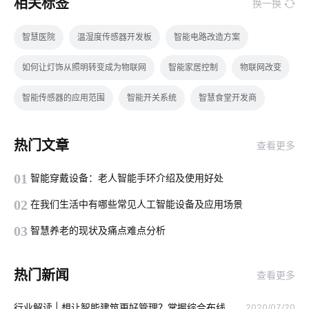
相关标签
换一换
智慧医院
温湿度传感器开发板
智能电路改造方案
如何让灯饰从照明转变成为物联网
智能家居控制
物联网改变
智能传感器的应用范围
智能开关系统
智慧食堂开发商
智能生产系统集成公司
别墅智能家居方案
智能生鲜配送柜
热门文章
查看更多
云存储技术
物联网的优势
小家电智能化
无尾厨电
01
智能穿戴设备：老人智能手环介绍及使用好处
办公楼宇
智能产品开发周期
智能软件开发
02
在我们生活中有哪些常见人工智能设备及应用场景
如何实现IoT公司的转型
智慧民宿
智慧食堂开发
03
智慧养老的现状及痛点难点分析
智能慢煮机方案
监控
热门新闻
查看更多
智能家居在卧室中的表现如何吸引消费者
未来智能穿戴市场
行业解读 | 想让智能建筑更好管理？掌握综合布线
2020/07/20