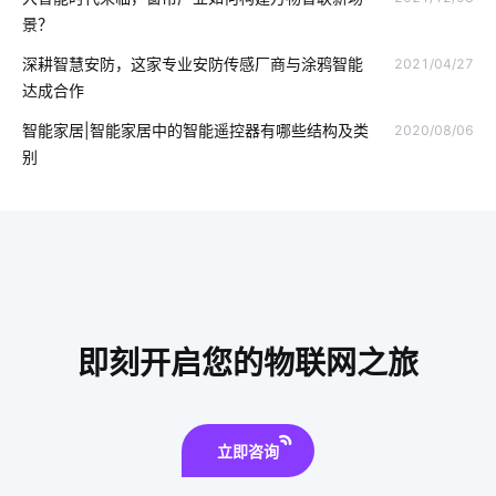
工业能耗系统开发方案
共享按摩椅app发展趋势
景？
工业节能降耗系统
智能摄像机有哪些新的应用
深耕智慧安防，这家专业安防传感厂商与涂鸦智能
2021/04/27
达成合作
智能家空调系统
智能血氧仪开发商
智能家居DIY
智能家居|智能家居中的智能遥控器有哪些结构及类
2020/08/06
智慧农业硬件系统
选择智能空气净化器需要了解的事情
别
智能窗帘新面貌
取暖
智能家居开关
智能健康方案模块
智慧食堂系统人脸识别
智能传感器方案设计
智慧节电方案公司
蓝牙mesh
智能垃圾桶的垃圾处理方式
产品开发
工业降耗智能化方案
即刻开启您的物联网之旅
智能门锁是怎样影响未来的生活
智能餐具消毒柜
智能消毒柜是如何工作的
立即咨询