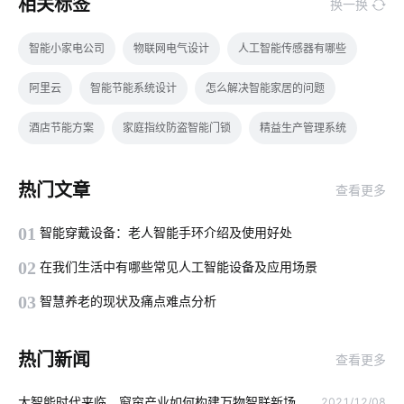
相关标签
换一换
智能小家电公司
物联网电气设计
人工智能传感器有哪些
阿里云
智能节能系统设计
怎么解决智能家居的问题
酒店节能方案
家庭指纹防盗智能门锁
精益生产管理系统
磁光效应传感器有哪些
智能照明开发
电动伸缩门
热门文章
查看更多
智能家居管理系统
智能车辆管理
智能门锁与普通门锁
01
智能穿戴设备：老人智能手环介绍及使用好处
智能鞋柜
集成传感器
智能家居一体化别墅解决方案
02
在我们生活中有哪些常见人工智能设备及应用场景
物联网传感器
物流车辆GPS
智能家居中的无线技术有哪些
03
智慧养老的现状及痛点难点分析
燃气报警器解决方案
智能家居产品设计
智能门锁怎样维护
热门新闻
查看更多
智能家居产品
手机智能家居系统
设备连接
大智能时代来临，窗帘产业如何构建万物智联新场
2021/12/08