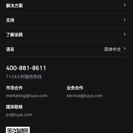
TuyaOS
解决方案
MCU 接入
Cube 智慧私有云
支持
App SDK
智慧酒店
开发者社区
智能小程序
了解涂鸦
智慧租住
帮助中心
IoT Core
关于我们
智慧商照
语言
简体中文
在线咨询
Tuya Cobuilder
涂鸦新闻
智慧全屋&地产
简体中文
技术支持
400-881-8611
合规资质
智慧楼宇
English
行业百科
7×24小时服务热线
投资者关系
市场合作
业务合作
服务商合作
marketing@tuya.com
service@tuya.com
媒体联络
pr@tuya.com