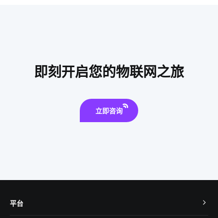
数据中心UPS电源
空气传感器开发方案
激光传感器开发
门磁有哪些优势
压力传感器智能化设计
软硬件平台
我国芯片市场机遇
智能餐具消毒柜
即刻开启您的物联网之旅
立即咨询
平台