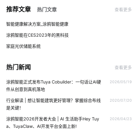
工业传感器开发
边缘计算
最流行的智能马桶
推荐文章
热门文章
查看更多
弱电机房工程施工监理
楼宇自控系统功能
什么叫物联网
01
智能健康解决方案_涂鸦智能健康
智能家居无线技术
香氛机
智能锁安全吗
涂鸦智能在CES2023年的黑科技
02
数字化工厂系统集成
如何理解物联网
rfid集成商
家庭光伏储能系统
03
智能插座与无线传输
无线传感器应用实例
人工智能优势
热门新闻
查看更多
智能家居控制方式
无线技术的作用
智慧餐厅系统
涂鸦智能正式发布Tuya Cobuilder：一句话让AI硬
2026/05/19
智能车载空气净化器
湿度传感器
物联网服务平台
件从创意到真机落地
空气检测仪智能化设计
智能家居解决方案
物联网领域
行业解读 | 想让智能建筑更好管理？掌握综合布线
2020/07/20
是关键！
智能血氧仪开发商
智慧教室开发方案
集成传感器
涂鸦智能2026开发者大会 | AI 生活助手Hey Tuy
2026/04/23
智慧民宿发展
智能家居的远程控制
智能工厂解决方案公司
a、TuyaClaw、AI开发平台全面上新!
户外摄像机
智慧生产系统
智能除湿机
生产降耗解决措施