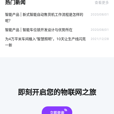
热门新闻
查看更多
智能楼宇系统开发方案
物联网app开发
智能防盗
智能产品 | 新式智能自动售货机工作流程是怎样的
2020/08/01
智能物联网系统
工业能耗管理系统定制
数据中心
呢？
智慧节能灯
智能家居产品设计
智慧能耗系统开发公司
智能产品 | 智能车位锁开发设计与优势所在
2020/08/01
计算机原理与应用
红外感应开关
智能牙刷使用
为4万平米车间植入“智慧照明”，10天让生产线闪亮
2021/12/28
一新
智能扫地机器人工作原理
智能马桶对传统马桶的冲击
空气检测仪智能化设计
电热水器
物联网平台概念
室内蓝牙温湿度传感器方案
MEMS在物联网推动下如何变革
智能空气净化器
室内蓝牙温湿度传感器
光伏解决方案
即刻开启您的物联网之旅
自动化控制
云计算体系结构体系结构
智能家居新产品
物联网政策
移动物联网卡实名的意义
立即咨询