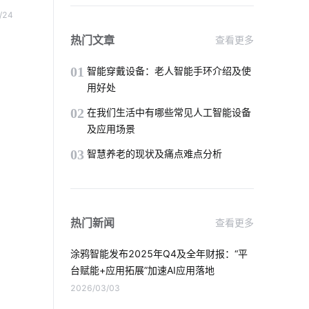
智能门锁怎样维护
智能家居挑选小技巧
器官
/24
会想
智能插座与智能家居
热门文章
查看更多
用超
智能垃圾桶如何应用
物联网统计列表
01
智能穿戴设备：老人智能手环介绍及使
用好处
加湿器的功能有哪些
暖通
02
在我们生活中有哪些常见人工智能设备
及应用场景
大家电智能升级
工业物联网的应用
03
智慧养老的现状及痛点难点分析
智能出库解决方案
智能家居监测系统
智能小家电开发方案
热门新闻
查看更多
智慧酒店系统开发公司
智能除湿机
涂鸦智能发布2025年Q4及全年财报：“平
硬件开发分析
农业物联网
台赋能+应用拓展”加速AI应用落地
2026/03/03
智慧食堂案例分享
智能家居水循环系统