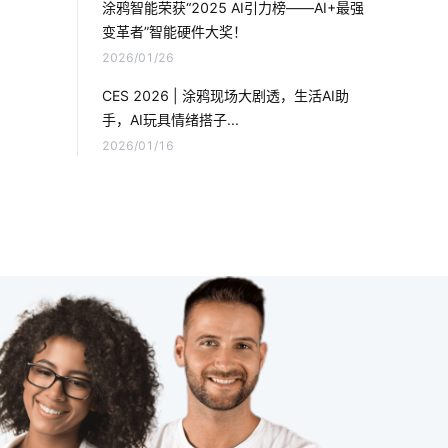
涂鸦智能荣获“2025 AI引力榜——AI+最强
变革者”智能硬件大奖！
空调寿命延长
智能体脂秤开发方案
2026/01/26
智能家居装修要注意几点
智能浴室
CES 2026 | 涂鸦现场大剧透，生活AI助
手，AI玩具情绪搭子...
云计算和物联网
2026/01/16
智能睡眠监测带如何检测睡眠
指纹智能门锁安全性
erp软件开发作用
智能家居功能
老年智能手环
智能车载空气净化器
工业降耗智能化方案
IoT物联网
智慧教育空间设计方案