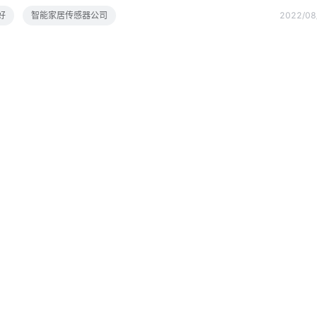
人体呼吸心跳和器官的微蠕动要达到如此高的精度，通过皮肤和骨骼检测
好
智能家居传感器公司
2022/08
的检测精度，可以穿透非金属雷达传感器2雷达传感器说到雷达，很多人
上，汽车倒车雷达实际上是一种超声波测距传感器，是一种仿生蝙蝠，利
汽车与障碍物之间的距离脉冲雷达和相关雷达实际用于判断人体存