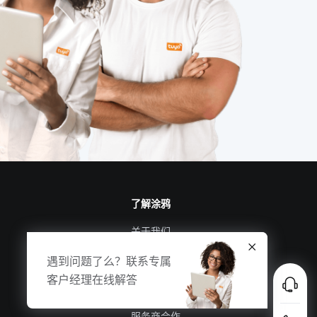
智能扫地机定位技术
物联网影响
物联网云平台应用
别墅智能化设计方案
智能鞋柜作用
IoT是什么意思
投资智能家居
土壤监测系统
工业能耗解决方案
物联网开发
了解涂鸦
关于我们
涂鸦新闻
遇到问题了么？联系专属
合规资质
客户经理在线解答
投资者关系
服务商合作