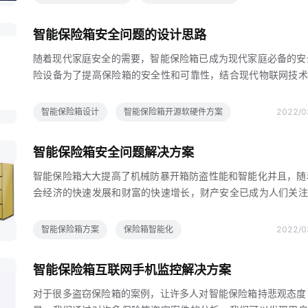
智能保险箱安全问题的设计思路
随着现代家庭安全的需要，智能保险箱已成为现代家庭必备的安
险设备为了提高保险箱的安全性和可靠性，结合现代物联网技术
提出了基于信息安全技术嵌入式技术和5G通信技术的新一代智
险箱设计方案，完成了保险箱机械结构和电气控制系统的设计和
智能保险箱设计
智能保险箱开源软硬件方案
2022/0
智能保险箱作为一种常用的安全产品，是人们储存贵重物品的重
具，得到了广泛的应用随着科学技术的快速发展和变革，这些先
智能保险箱安全问题解决方案
术被应用于安全攻击和破坏，给传统带来了严重的安全威胁由于
保险箱在机械结构设计和核心加密控制设计中过于简单，容易非
智能保险箱大大提高了机械防暴开箱防盗性能和智能化并且，随
坏，导致保险箱财务盗窃，造成巨大的经济损失因此，提高保险
会经济的快速发展和财富的快速增长，财产安全已成为人们关注
统的安全性能和抗破坏性能已成为当前保险箱系统设计中亟待解
问题智能保险箱产品的市场需求越来越大，对安全产品的性能要
问
也越来越高智能保险箱整个控制系统包括嵌入式智能处理器模块5
智能保险箱方案
保险箱智能化
2022/0
信模块电子门锁控制模块和电机驱动模块嵌入式智能处理模块是
保险箱系统的控制中心，通过操作系统程序完成其他模块的控制
智能保险箱互联网手机监控解决方案
息处理，运行相关预警算法，实现保险箱的早期预警功能传感器
主要收集保险箱状态信息，包括温度振动和移动检测信息，这些
对于很多盗窃保险箱的案例，让许多人对智能保险箱持悲观态度
器输出信息是实现保险箱预警的主要信息和数据源智能保险箱电