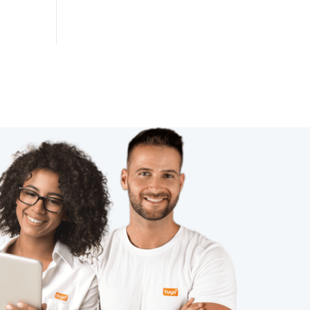
系统
复制
的定
码