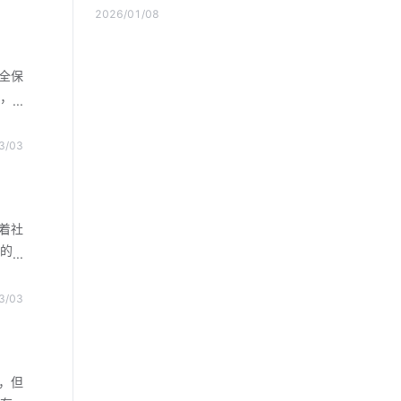
2026/01/08
全保
，
能保
实现
3/03
要工
进技
传统
法损
着社
箱系
的
决的
求
G通
3/03
整个
和信
模块
传感
，但
源控