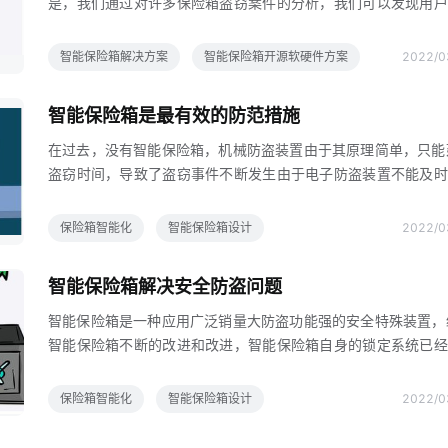
是，我们通过对许多保险箱盗窃案件的分析，我们可以发现用户
制模块，实现保险箱系统的电源管理，使电源能耗处于最佳状态
两个明显的痛点，首先，保险箱比保险箱中的财产更容易被盗，
保
次就是，保险箱被盗，但用户无法及时发现，但是如果换做智能
智能保险箱解决方案
智能保险箱开源软硬件方案
2022/0
箱，一切问题将迎刃而解按照传统思维，很多保险箱厂商都采取
加产品重量的方式，陷入了追求重量级的误区虽然这种解决方案
智能保险箱是最有效的防范措施
在一定程度上增加小偷窃取保险箱的难度，但也增加了小偷暴力
保险箱的概率，智能保险箱对解决第二个痛点一点效果都没有如
在过去，没有智能保险箱，机械防盗装置由于其原理简单，只能
时满足用户的心需求，智能保险箱提出了新的解决方案有效的智
盗窃时间，导致了盗窃事件不断发生由于电子防盗装置不能及时
险箱通过放置在互联网模块中实现手机的互联互通当智能保险箱
用户提供异常信息，不能及时与用户互动，执行用户的远程控制
动时
令，仍然可能导致盗窃事件的持续发生此外，这种单一的防盗装
保险箱智能化
智能保险箱设计
2022/0
以下致命的缺点盗窃时只有声光报警，不能及时向远处的用户发
窃信息，不能让用户采取有效的预防措施，及时防止盗窃事件的
智能保险箱解决安全防盗问题
可以看出，设计一种新的安全的智能保险箱防盗装置是必要的目
智能保险箱中，更受欢迎的身份认证方法有密码和标志，但随着
智能保险箱是一种应用广泛销量大防盗功能强的安全特殊装置，
技术的升级，这两种认证方法的安全性能越来越降低，智能保险
智能保险箱不断的改进和改进，智能保险箱自身的锁定系统已经
于生物特征识别的身份认证方法的兴起可以很好地克服这些缺点
常强大但由于智能保险箱存在许多问题，保险箱不方便携带，安
多的
隐患大，容易被盗，除此之外，当罪犯入室盗窃时，用户无法知
保险箱智能化
智能保险箱设计
2022/0
导致整体防盗水平有限，造成损失，因此其防盗和安全隐患很大
智能保险箱的重要安全防盗问题，整合了定位技术5G通信技术还