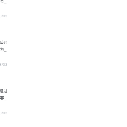
有
智能
其
保险
3/03
了增
可以
拆解
何同
延迟
能保
为
被移
命
置有
3/03
送盗
发生
前，
犯罪
经过
箱基
非
在众
全
道，
3/03
针对
有物