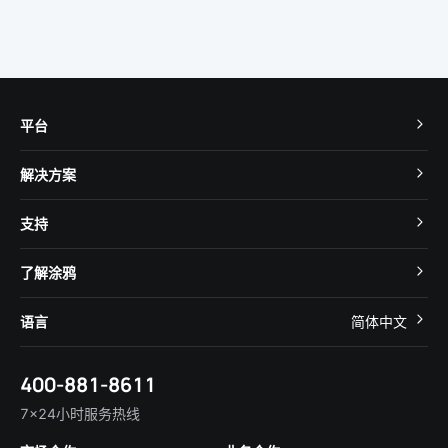
平台
TuyaOS
解决方案
MCU 接入
Cube 智慧私有云
支持
App SDK
智慧酒店
开发者社区
智能小程序
了解涂鸦
智慧租住
帮助中心
IoT Core
关于我们
智慧商照
语言
简体中文
在线咨询
Tuya Cobuilder
涂鸦新闻
智慧全屋&地产
简体中文
技术支持
400-881-8611
合规资质
智慧楼宇
English
行业百科
7×24小时服务热线
投资者关系