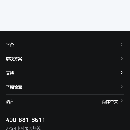
平台
TuyaOS
解决方案
MCU 接入
Cube 智慧私有云
支持
App SDK
智慧酒店
开发者社区
智能小程序
了解涂鸦
智慧租住
帮助中心
IoT Core
关于我们
智慧商照
语言
简体中文
在线咨询
Tuya Cobuilder
涂鸦新闻
智慧全屋&地产
简体中文
技术支持
400-881-8611
合规资质
智慧楼宇
English
行业百科
7×24小时服务热线
投资者关系