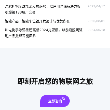
涂鸦拥抱全球能源发展趋势，以户用光储解决方案
2023/04/17
智能车辆管理系统
智能用电应用场景有哪些
物联网学习平台
引爆第133届广交会
市面上还有哪些智能家居
智慧食堂开发
全屋智能家居系统
智能产品 | 智能车位锁开发设计与优势所在
2020/08/01
弱电工程
智慧生产系统应用领域
智能网关设计
川电携手涂鸦重磅亮相2024光亚展，以前沿照明驱
2024/06/18
动产品掀起智能风暴
酒店智慧客房方案
一氧化碳传感器方案
智能家居灯光系统方案
智慧用电开发方案
物联网驱动
智能环境监测
气体检测仪能监测多少有害物质
别墅智能化解决方案
物联网生态
人工智能优势
即刻开启您的物联网之旅
atter照明解决方案
工业saas公司
生产智能化系统的公司
无线摄像头
立即咨询