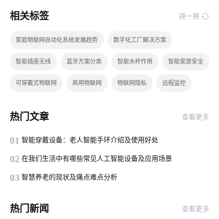
相关标签
换一换
家庭物联网自动化系统发展趋势
数字化工厂解决方案
智能插座无线
蓝牙方案分类
智能水杯作用
智能家居安全
可穿戴式物联网
商用物联网
物联网隐私
远程监控
智能扫地机器人工作原理是什么
智能家居传感器开发
热门文章
查看更多
3D智能家居系统
智能产品开发方案
智能扫地机优势是什么
01
智能穿戴设备：老人智能手环介绍及使用好处
硬件
智能消毒锅方案
智能电热水器
02
在我们生活中有哪些常见人工智能设备及应用场景
智能门锁是怎样影响未来的生活
如何正确使用扫地机器人
03
智慧养老的现状及痛点难点分析
智能安全
智慧灯杆
怎样选择行车记录仪
web后端开发
热门新闻
查看更多
门窗解决方案
学习物联网技术的方法
空气热泵