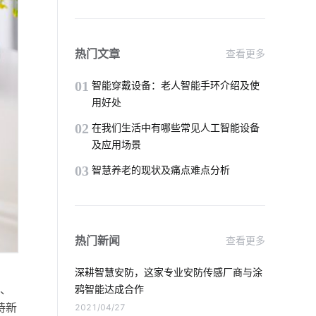
智能家居品牌排行
制造业降耗系统设计
智慧生产系统应用领域
热门文章
查看更多
智能洗衣机为未来带来的变化
01
智能穿戴设备：老人智能手环介绍及使
用好处
物联网平台
智慧节能应用案例
02
在我们生活中有哪些常见人工智能设备
及应用场景
智能出库解决方案
智能家居物联网
03
智慧养老的现状及痛点难点分析
物联网生态系统
慧食堂有哪些功能
儿童智能手表
智能家居趋势
热门新闻
查看更多
指纹锁发展趋势
物联网项目应用
深耕智慧安防，这家专业安防传感厂商与涂
智能摄像机有哪些新的应用
理、
鸦智能达成合作
持新
2021/04/27