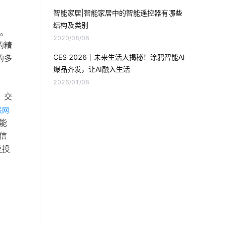
智能鞋柜灭菌器对智能家居的影响
智能家居|智能家居中的智能遥控器有哪些
结构及类别
工业生产设备节能降耗方案
点。
2020/08/06
的精
物联网是什么意思
智能自动售货机
CES 2026｜未来生活大揭秘！涂鸦智能AI
的多
爆品齐发，让AI融入生活
工业智能节电系统
2026/01/08
、交
物联网专用卡应用场景
智能电子产品
联网
能
电动窗帘安装方法
智能门窗的优点
信
智慧教室方案厂家
智能穿戴方案
复投
如何发展云计算
物联网制造业
如何选择可穿戴设备芯片
如何实现IoT公司的转型