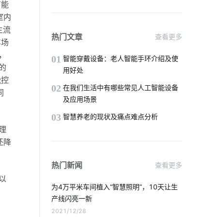
节能
智慧酒店客房系统设计
智能农业
室内
主流
智能开关厂家
智能照明系统开发
热门文章
查看更多
车场
，
物联网终端
智慧酒店的优势
01
智能穿戴设备：老人智能手环介绍及使
的
用好处
能控
远程家电
消毒柜真的有用吗
02
在我们生活中有哪些常见人工智能设备
同
及应用场景
家用智能智能影音系统
智能奶瓶实用吗
03
智慧养老的现状及痛点难点分析
IoT蓝牙解决方案
智慧食堂系统公司
理
还降
智能定时开关
智能家居系统控制
热门新闻
查看更多
智能开发
照明灯具种类
以
为4万平米车间植入“智慧照明”，10天让生
工业生产智能化
产线闪亮一新
2021/12/28