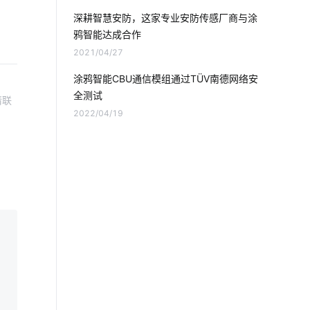
智能家居具备这几个功能
冰箱智能化
深耕智慧安防，这家专业安防传感厂商与涂
鸦智能达成合作
物联网怎样改变航空业
2021/04/27
智慧酒店管理系统
智能浴室
涂鸦智能CBU通信模组通过TÜV南德网络安
全测试
请联
一氧化碳传感器的工作原理
2022/04/19
物联网是什么意思
物联网网关
物联网云平台开发
工业物联网的影响
智能温控解决方案
led灯品牌排行前十
什么是IoT
app开发流程
智能指纹锁出现的必要性
智能慢煮机方案
无尾电器