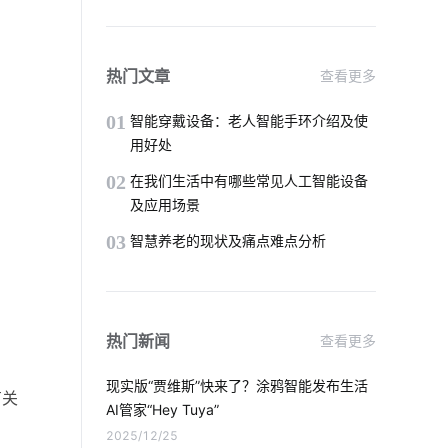
智慧工业应用实例
无线智能
什么是智能锁技术
智能消毒柜解决方案
热门文章
查看更多
智能物联网
智能家居灯光控制系统
01
智能穿戴设备：老人智能手环介绍及使
用好处
智能体脂称功能介绍
智慧节电方案公司
02
在我们生活中有哪些常见人工智能设备
及应用场景
厨电
手机APP开发
人工智能发展
03
智慧养老的现状及痛点难点分析
光电传感器系统设计
智能除湿机
智能衣柜给人们带来的便利
热门新闻
查看更多
智能门锁的安全
现代生活的智能产品
现实版“贾维斯”快来了？涂鸦智能发布生活
有关
手机控制电灯原理
AI管家“Hey Tuya”
2025/12/25