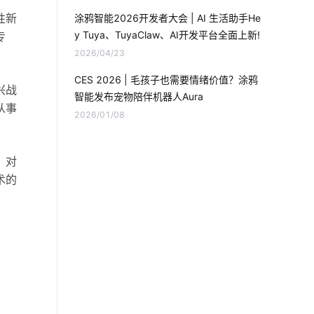
智能马桶对传统马桶的冲击
性新
涂鸦智能2026开发者大会 | AI 生活助手He
y Tuya、TuyaClaw、AI开发平台全面上新!
专
IoT是什么意思
智能净水器的功能是什么
2026/04/23
智能灯光控制系统
物联网开发
CES 2026 | 毛孩子也需要情绪价值？涂鸦
兴战
智能发布宠物陪伴机器人Aura
设备能耗管控方案
从事
2026/01/08
物联网传感器方案设计
，对
别墅智能化解决方案
术的
智能电视需要跨越哪几个门槛
智能环境监测
智慧食堂市场前景
物联网设备
智能家居安全
IoT蓝牙解决方案
智能井盖解决方案