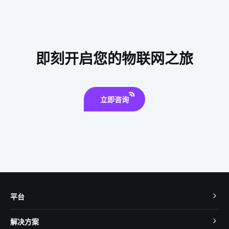
智能井盖方案
儿童智能手表安全
智能睡眠监测带介绍
智能门锁的弱点
人脸识别开发板
智慧食堂案例分析
智能消毒柜方案
智能消毒锅如何保持自我清洁
即刻开启您的物联网之旅
微型无线摄像头
单片计算机原理
智能温控解决方案
立即咨询
平台
TuyaOS
解决方案