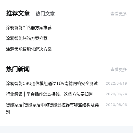
智能传感器功能结构
智能水龙头开发商
家居智能升级
推荐文章
热门文章
查看更多
智慧食堂发展前景
智能家电的发展
智能家居影响
01
涂鸦智能断路器方案推荐
可穿戴式物联网
理解物联网所需要的知识
蓝牙耳机方案
涂鸦智能烤箱方案推荐
02
智能家电产品价格高吗
可穿戴传感器应用
智能擦玻璃机器人
涂鸦储能智能化解决方案‌
03
odm
智能电饭煲系统设计
人体感应灯
热门新闻
查看更多
智能传感器产业现状
智能家居有哪些应用
涂鸦智能CBU通信模组通过TÜV南德网络安全测试
2022/04/19
数字化工厂解决方案
智慧楼宇开发方案
智能家居系统开发
行业解读 | 学会插座怎么接线，这些方法要知道
2020/06/24
智慧能源
物联网是什么
楼宇自控系统
智能家居|智能家居中的智能遥控器有哪些结构及类
2020/08/06
量子传感器设计方案
物联网预测
mes
智能家居安全
别
智能家居具备功能
智慧工业传感器的作用
无线投影解决方案