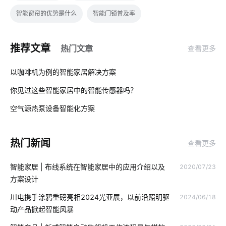
智能窗帘的优势是什么
智能门锁普及率
物联网的预测性维护应如何去做
物联网控制平台
推荐文章
热门文章
查看更多
智能传感器开发板有哪些
门窗解决方案
01
以咖啡机为例的智能家居解决方案
智慧食堂管理系统方案
物联网时代
物联网自动化
你见过这些智能家居中的智能传感器吗？
02
什么是IoT
无人便利店的概念是什么
家庭防盗智能门锁
空气源热泵设备智能化方案
03
IoT技术应用
电磁炉有哪些运作原理
智能家居控制器
热门新闻
查看更多
中控屏
5g
生物传感器方案设计
智能家居 | 布线系统在智能家居中的应用介绍以及
2020/07/23
蓝牙工业现场总线应用模型设计方案
边缘计算
智慧民宿
方案设计
智能门锁与普通门锁
未来智能穿戴市场
垃圾桶智能化方案
川电携手涂鸦重磅亮相2024光亚展，以前沿照明驱
2024/06/18
动产品掀起智能风暴
智慧灯杆建设
IoT通信技术应用
智能空气净化器开发商