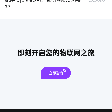
智能产品 | 新式智能自动售货机工作流程是怎样的
2020/08/01
智能鞋柜灭菌器
智能家居语音控制系统
智能厨房电器
呢？
智能扫地机器人功能
智能家居产品设计
智慧食堂人脸识别系统设计
智能血糖仪为用户检测血糖状况
全屋电器智能化
移动互联网
智能家居有哪些应用
智能家居窗帘控制系统
电力物联网
智能家居集成系统功能
即刻开启您的物联网之旅
物联网潜力
智能传感器的分类
智能餐具消毒柜
智能电饭煲
别墅智能家居系统
立即咨询