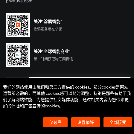
pr@tuya.com
关注“涂鸦智能”
涂鸦服务尽在掌握
关注“全球智能商业”
第一时间获取物联网资讯
我们的网站使用由我们和第三方提供的 cookies。部分cookies是网站
遇到问题了么？联系专属
运营所必需的，而其他 cookies您可以随时调整，特别是那些有助于我
客户经理在线解答
们了解网站性能、为您提供社交媒体功能、通过相关内容为您带来更
法律声明
隐私协议
加州隐私权利声明
服务条款
好的体验和广告宣传的cookies。
廉正合规
安全应急响应中心
Cookie 喜好设置
©2014-2026 杭州涂鸦信息技术有限公司 版权
仅必需
设置偏好
全部接受
浙ICP备2022000504号
浙B2-20210233号
浙公网安备33010602004238号