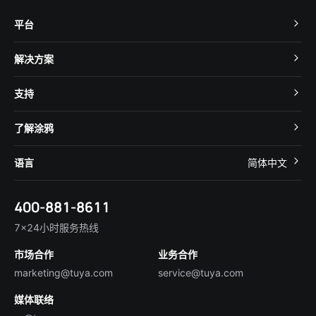
平台
TuyaOS
解决方案
MCU 接入
Cube 智慧私有云
支持
App SDK
智慧酒店
开发者社区
智能小程序
了解涂鸦
智慧租住
帮助中心
IoT Core
关于我们
智慧商照
语言
简体中文
在线咨询
Tuya Cobuilder
涂鸦新闻
智慧全屋&地产
简体中文
技术支持
400-881-8611
合规资质
智慧楼宇
English
行业百科
7×24小时服务热线
投资者关系
市场合作
业务合作
服务商合作
marketing@tuya.com
service@tuya.com
媒体联络