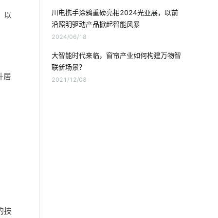
物联网架构
物联网管理
川电携手涂鸦重磅亮相2024光亚展，以前
，以
沿照明驱动产品掀起智能风暴
智能家居十大品牌
企业节能降耗方案
2024/06/18
智能消毒柜解决方案
车辆管理流程
大智能时代来临，窗帘产业如何构建万物智
联新场景？
物联网市场
智能家居有哪些优势
升居
2021/12/08
工业设备节能降耗方案
智能家居优点
odm
智能电饭煲如何改变人们的烹饪习惯
数字化工厂系统开发
工业
智能门窗控制器
的技
智能门锁和普通门锁区别
边缘计算