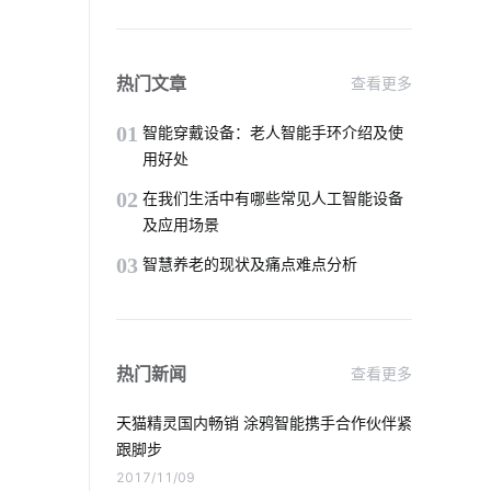
智能建筑开发
温控品类解决方案
穿戴传感器方案设计
热门文章
查看更多
智慧生产系统案例分享
01
智能穿戴设备：老人智能手环介绍及使
用好处
智能家庭影院设计方案
02
在我们生活中有哪些常见人工智能设备
及应用场景
智能体脂秤方案开发
03
智慧养老的现状及痛点难点分析
zigbee智能家居系统
投资智能家居
智能家居分接器
web后端开发
热门新闻
查看更多
智能扫地机器人组成部分
天猫精灵国内畅销 涂鸦智能携手合作伙伴紧
指纹智能门锁安全性
智能产品方案
跟脚步
2017/11/09