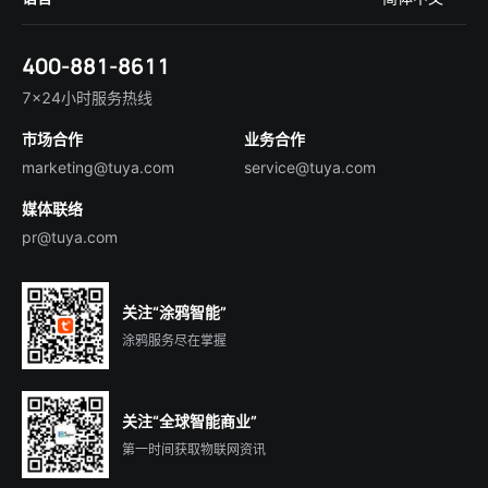
在线咨询
Tuya Cobuilder
涂鸦新闻
智慧全屋&地产
简体中文
技术支持
400-881-8611
合规资质
智慧楼宇
English
行业百科
7×24小时服务热线
投资者关系
市场合作
业务合作
服务商合作
marketing@tuya.com
service@tuya.com
媒体联络
pr@tuya.com
关注“涂鸦智能”
涂鸦服务尽在掌握
关注“全球智能商业”
第一时间获取物联网资讯