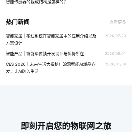
智能传感器的组成结构是怎样的？
03
无线局域网
物联网家电
智能家居音乐系统
电动三轮车
热门新闻
查看更多
智能扫地机器人工作原理
物联网企业
无线智能系统方案
智能家居 | 布线系统在智能家居中的应用介绍以及
2020/07/23
移动电源芯片
智能家居有哪些优势
空调寿命延长
方案设计
老年智能手环方案
智慧图书馆十大厂家
智能产品 | 智能车位锁开发设计与优势所在
2020/08/01
智能电视需要跨越哪几个门槛
家用智能机器人有哪些
CES 2026｜未来生活大揭秘！涂鸦智能AI爆品齐
2026/01/08
发，让AI融入生活
Zigbee开发工具
智能家居具备功能
单片计算机应用
智能空气净化器主要功能
什么是IoT
智能家居企业
智能家居语音控制系统
智能酒店系统
5G影响
智能垃圾桶的垃圾处理方式
物联网建筑业
智能奶瓶的功能
即刻开启您的物联网之旅
泛在物联网
人工智能发展
卧室智能家居系统