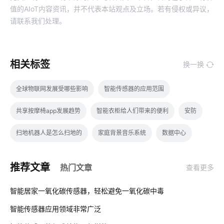
值的AIoT内容资讯，并不代表本站观点及立场。若有侵权或异议，
请联系我们处理。
相关标签
换一换
全球物联网发展受哪些影响
智能传感器的应用范围
共享按摩椅app发展趋势
智能衣柜给人们带来的便利
安防
扫地机器人是怎么扫地的
家庭背景音乐系统
数据中心
物联网原型
智慧酒店解决方案
智能家居装修要注意几点
推荐文章
热门文章
查看更多
物联网的黄金时代
别墅智能照明系统
智能家居开发
01
智能居家一氧化碳传感器，轻松避免一氧化碳中毒
温控品类智能化方案
智慧餐厅包括哪些方面
智能传感器应用领域非常广泛
02
智能枕头的方案设计
温湿度传感器有哪些类型
智慧灯杆建设