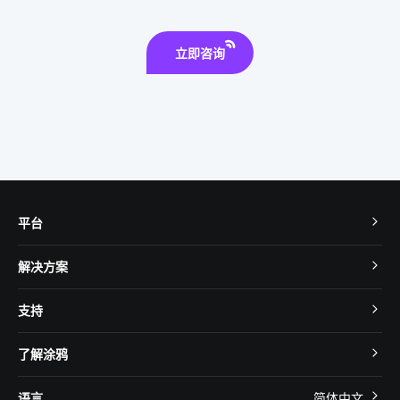
智能教室互动黑板
如何挑选合适的理疗仪
立即咨询
平台
TuyaOS
解决方案
MCU 接入
Cube 智慧私有云
支持
App SDK
智慧酒店
开发者社区
智能小程序
了解涂鸦
智慧租住
帮助中心
IoT Core
关于我们
智慧商照
语言
简体中文