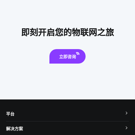
智慧酒店功能模块组成
物联网优势
智能安全
智能血氧仪开发方案
户外电源
智能马桶对传统马桶的冲击
物联网应用技术
智能生产系统集成公司
智能门窗解决方案
即刻开启您的物联网之旅
智能家庭影院系统
儿童智能手表安全
智能摄像机有哪些新的应用
立即咨询
平台
TuyaOS
解决方案