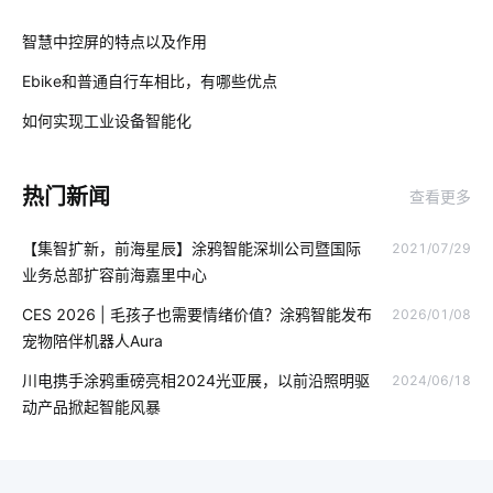
智能家居分接器
智能衣柜给人们带来的便利
工业互联网
01
智慧中控屏的特点以及作用
智能产品开发
蓝牙技术特点介绍
app安卓手机开发
Ebike和普通自行车相比，有哪些优点
02
炒菜机器人
智能门锁的弱点
MEMS传感器设计
如何实现工业设备智能化
03
物联网电视
Matter电工方案
物联网应用改变
热门新闻
查看更多
无线智能插座
穿戴设备芯片优势
全屋智能设计方案
【集智扩新，前海星辰】涂鸦智能深圳公司暨国际
2021/07/29
智能锁发展地步
智能锁未来
智能锁技术发展
业务总部扩容前海嘉里中心
智能穿戴市场
一氧化碳传感器开发方案
CES 2026 | 毛孩子也需要情绪价值？涂鸦智能发布
2026/01/08
宠物陪伴机器人Aura
选择智能空气净化器需要了解的事情
智能厨房电器
川电携手涂鸦重磅亮相2024光亚展，以前沿照明驱
2024/06/18
智能体脂秤方案内容
智能机器人有哪些
5G时代边缘计算
动产品掀起智能风暴
智能家居照明控制系统
智能车位锁
IoT产品开发