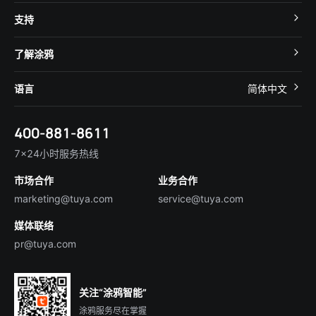
MCU 接入
Cube 智慧私有云
支持
App SDK
智慧酒店
开发者社区
智能小程序
了解涂鸦
智慧租住
帮助中心
IoT Core
关于我们
智慧商照
语言
简体中文
在线咨询
Tuya Cobuilder
涂鸦新闻
智慧全屋&地产
简体中文
技术支持
400-881-8611
合规资质
智慧楼宇
English
行业百科
7×24小时服务热线
投资者关系
市场合作
业务合作
服务商合作
marketing@tuya.com
service@tuya.com
媒体联络
pr@tuya.com
关注“涂鸦智能”
涂鸦服务尽在掌握