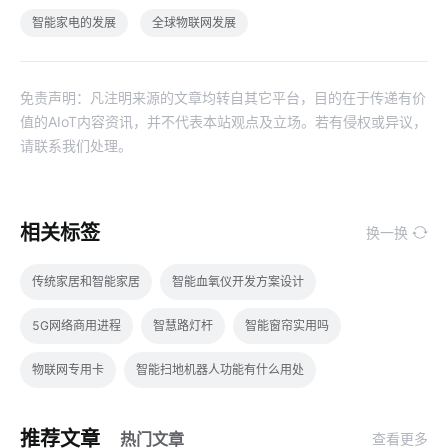
智能家电的发展
全球物联网发展
免责声明：凡注明来源的文章均转自其它平台，目的在于传递有价
值的AIoT内容资讯，并不代表本站观点及立场。若有侵权或异议，
请联系我们处理。
相关标签
换一换
传统家居和智能家居
智能血氧仪开发方案设计
5G网络商用进程
智慧路灯杆
智能窗帘实用吗
物联网专用卡
智能扫地机器人功能有什么用处
自动洗手液喷液机
智能鞋柜灭菌器
工业能源解决方案
推荐文章
热门文章
查看更多