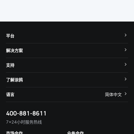
平台
TuyaOS
解决方案
MCU 接入
Cube 智慧私有云
支持
App SDK
智慧酒店
开发者社区
智能小程序
了解涂鸦
智慧租住
帮助中心
IoT Core
关于我们
智慧商照
语言
简体中文
在线咨询
Tuya Cobuilder
涂鸦新闻
智慧全屋&地产
简体中文
技术支持
400-881-8611
合规资质
智慧楼宇
English
行业百科
7×24小时服务热线
投资者关系
市场合作
业务合作
服务商合作