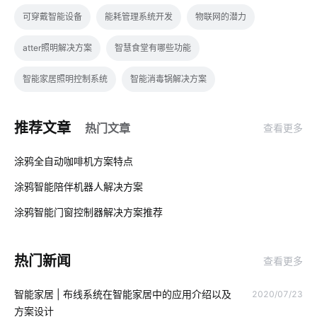
可穿戴智能设备
能耗管理系统开发
物联网的潜力
atter照明解决方案
智慧食堂有哪些功能
智能家居照明控制系统
智能消毒锅解决方案
物联网如何正确理解
智慧工厂物料管理
智慧大棚
推荐文章
热门文章
查看更多
物联网路灯
物联网技术价值
物联网标准
电力物联网
01
涂鸦全自动咖啡机方案特点
ZigBee通信协议
工厂能耗管控方案
食堂智能化改造
涂鸦智能陪伴机器人解决方案‌
02
物联网专用卡应用
智能电饭煲方案
rfid集成商
涂鸦智能门窗控制器解决方案推荐
03
led灯品牌排行前十
物联网隐私
智慧养殖系统开发公司
热门新闻
查看更多
智能家居集中控制系统
物联网设备
智能家居系统开发
智能家居 | 布线系统在智能家居中的应用介绍以及
2020/07/23
生产智能化系统
云存储技术
MEMS在物联网推动下如何变革
方案设计