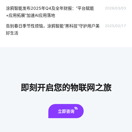
智慧食堂有什么好处
智能照明方案
智能家居系统
涂鸦智能发布2025年Q4及全年财报：“平台赋能
2026/03/03
+应用拓展”加速AI应用落地
智能系统开发
智能家庭影院解决方案
智能制造降耗方案设计
告别春日季节性烦恼，涂鸦智能“黑科技”守护用户美
2025/02/17
可穿戴传感器应用
如何利用物联网解决工厂问题
好生活
零售物联网安全
传感器智能化开发公司
如何挑选合适的理疗仪
国内智能净水器
无线智能
单身公寓智能解决方案
湿气太重安装空调有用吗
摄像头系统
物联网平台概念
web后端开发
智能办公室
智能系统优化
即刻开启您的物联网之旅
智能净水器的功能是什么
立即咨询