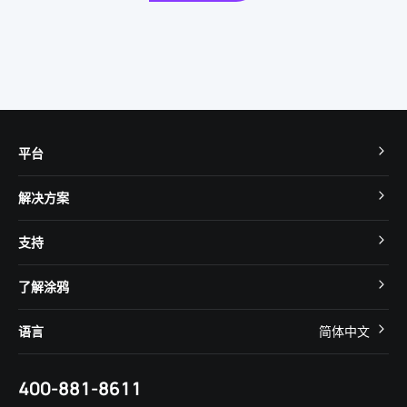
平台
TuyaOS
解决方案
MCU 接入
Cube 智慧私有云
支持
App SDK
智慧酒店
开发者社区
智能小程序
了解涂鸦
智慧租住
帮助中心
IoT Core
关于我们
智慧商照
语言
简体中文
在线咨询
Tuya Cobuilder
涂鸦新闻
智慧全屋&地产
简体中文
技术支持
400-881-8611
合规资质
智慧楼宇
English
行业百科