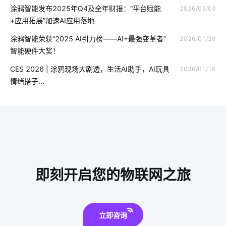
涂鸦智能发布2025年Q4及全年财报：“平台赋能
2026/03/03
不会养植物却想拥有盆栽该怎么办
智能餐具消毒方案分析
+应用拓展”加速AI应用落地
智慧校园
物联网商业
智能健康秤
无线通讯芯片
涂鸦智能荣获“2025 AI引力榜——AI+最强变革者”
2026/01/26
智能硬件大奖！
人工智能优势
无人便利店的概念
全球物联网发展受哪些影响
CES 2026 | 涂鸦现场大剧透，生活AI助手，AI玩具
2026/01/16
物联网项目关键点所在
无线智能家居系统
物联网报告内容
情绪搭子...
物联网生态系统
智能家居的远程控制
智慧生产系统开发方案
智能家居照明系统
ZigBee在智能家居市场的发展趋势
物联网云平台应用
智能家居的远程控制方式
智能防盗
物联网到底是什么
智能家居模式
如何构建物联网
即刻开启您的物联网之旅
呼吸机设计方案
智能科技
立即咨询