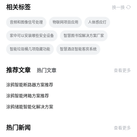
相关标签
换一换
音频和图像信号处理
物联网项目应用
人体感应灯
家中可以安装哪些安全设备
智慧图书馆解决方案厂家
智能垃圾桶几项隐藏功能
智慧酒店智能客房系统
智能家居控制
工厂节能降耗方案
全球物联网
推荐文章
热门文章
查看更多
企业节能降耗方案
智能门锁解决方案
智能家庭防盗指纹门锁
01
涂鸦智能断路器方案推荐
如何选择可穿戴设备芯片
智慧食堂开发解决方案
涂鸦智能烤箱方案推荐
02
智能体脂秤app开发流程
监测系统
智能冰箱方案开发
涂鸦储能智能化解决方案‌
03
弱电系统
物联网技术价值
灯控开关
光电传感器系统设计
热门新闻
查看更多
智慧医院
一氧化碳传感器方案
智能照明应用