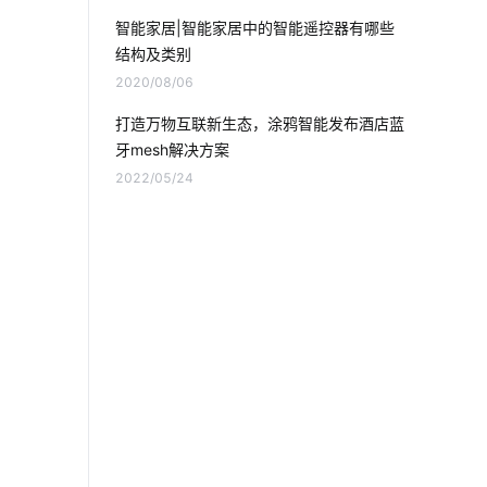
共享按摩椅app开发
物联网发展
智能家居|智能家居中的智能遥控器有哪些
结构及类别
分布式光伏
儿童智能手表安全如何保证
2020/08/06
电子产品出口发展趋势
打造万物互联新生态，涂鸦智能发布酒店蓝
牙mesh解决方案
传统家居真的要淘汰了吗
门禁市场
2022/05/24
什么是无人便利店
红酒柜的使用注意事项
制造业智能化方案
物联网智能解决方案
智能产品制造方案
智能建筑开发
智能家居中最大的赢家
；
物联网的预测性维护应如何去做