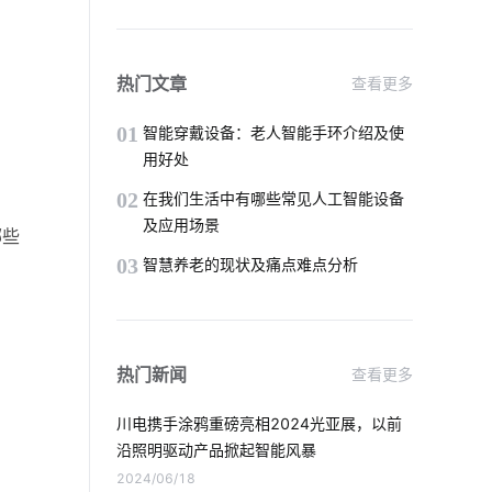
物联网信息
一氧化碳传感器应用场景
量子传感器应用领域
热门文章
查看更多
智能家居有哪些应用
物联网是什么
01
智能穿戴设备：老人智能手环介绍及使
用好处
门铃感应器
智能软件开发
02
在我们生活中有哪些常见人工智能设备
及应用场景
用电智能化解决方案
IoT是什么
哪些
03
智慧养老的现状及痛点难点分析
办公室电子设备
智能家居具备这几个功能
智能空调床垫
热门新闻
查看更多
光伏逆变器
消毒柜是怎么消毒的
川电携手涂鸦重磅亮相2024光亚展，以前
智能电子体脂秤方案
沿照明驱动产品掀起智能风暴
2024/06/18