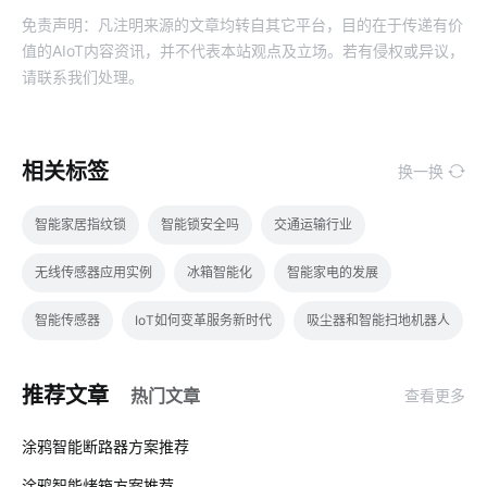
免责声明：凡注明来源的文章均转自其它平台，目的在于传递有价
值的AIoT内容资讯，并不代表本站观点及立场。若有侵权或异议，
请联系我们处理。
相关标签
换一换
智能家居指纹锁
智能锁安全吗
交通运输行业
无线传感器应用实例
冰箱智能化
智能家电的发展
智能传感器
IoT如何变革服务新时代
吸尘器和智能扫地机器人
温控品类智能化解决方案
物联网方案
传统家居和智能家居
推荐文章
热门文章
查看更多
生物传感器开发公司
智慧门锁解决方案设计
楼宇自控系统
01
涂鸦智能断路器方案推荐
智慧食堂系统开发公司
物联网存储
手机NFC是什么
涂鸦智能烤箱方案推荐