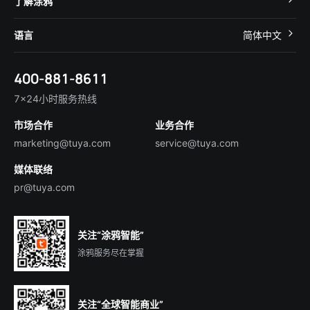
了解涂鸦
智慧租住
帮助中心
IoT Core
关于我们
智慧商照
语言
简体中文
在线咨询
Tuya Cobuilder
涂鸦新闻
智慧全屋&地产
简体中文
技术支持
400-881-8611
合规资质
智慧楼宇
English
行业百科
7×24小时服务热线
投资者关系
市场合作
业务合作
服务商合作
marketing@tuya.com
service@tuya.com
媒体联络
pr@tuya.com
关注“涂鸦智能”
涂鸦服务尽在掌握
关注“全球智能商业”