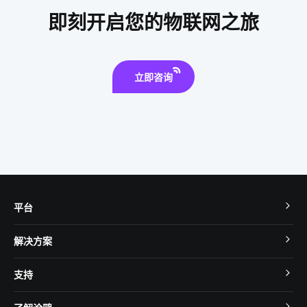
即刻开启您的物联网之旅
立即咨询
平台
TuyaOS
解决方案
MCU 接入
Cube 智慧私有云
支持
App SDK
智慧酒店
开发者社区
智能小程序