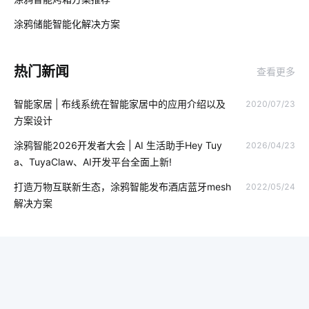
02
消毒柜是怎么消毒的
智能净水器的功能是什么
节能管理
涂鸦储能智能化解决方案‌
03
Matter解决方案
智能锁真的安全吗
物联网统计
热门新闻
查看更多
智慧路灯杆
智能体脂称功能
物联网应用技术
智能家居 | 布线系统在智能家居中的应用介绍以及
2020/07/23
智能照明解决方案
工业降耗智能化方案
智能睡眠监测带介绍
方案设计
智能窗帘实用吗
配网智能化技术
智慧工厂降耗方案
涂鸦智能2026开发者大会 | AI 生活助手Hey Tuy
2026/04/23
a、TuyaClaw、AI开发平台全面上新!
电子产品出口发展
智能厨房
行车记录仪的作用
5g
打造万物互联新生态，涂鸦智能发布酒店蓝牙mesh
2022/05/24
穿戴设备芯片优势
追溯系统开发公司
农业传感器应用场景
解决方案
智能开发
智能自行车
智慧农业中物联网
家用智能机器人
智能空气净化器
智能手环系统开发方案
智能照明系统开发
智能食堂
自动充电桩
rfid集成商