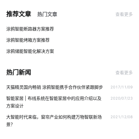
智能消毒锅解决方案
智慧工地解决方案
照明灯具
推荐文章
热门文章
查看更多
工业节能解决方案
RFID技术
智能应急照明灯
01
涂鸦智能断路器方案推荐
智慧图书馆十大厂家
智能家居企业排行
智慧家居
涂鸦智能烤箱方案推荐
02
如何理解物联网
追溯系统开发公司
智慧办公空间设计方案
涂鸦储能智能化解决方案‌
03
IoT通信技术
智能应用
物联网项目关键点所在
热门新闻
查看更多
什么是物联网软件系统
红酒如何储存
物联网开发商
天猫精灵国内畅销 涂鸦智能携手合作伙伴紧跟脚步
2017/11/09
生产降耗解决措施
物联网建筑领域
智能除湿机
智能家居 | 布线系统在智能家居中的应用介绍以及
2020/07/23
自动充电桩
智慧节电系统解决方案
智能家居企业
方案设计
智慧食堂开发方案
智能冰箱
怎样操作智能空气净化器
大智能时代来临，窗帘产业如何构建万物智联新场
2021/12/08
景？
智能锁真的安全吗
能耗管理
工业物联网的影响