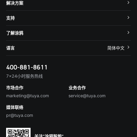
TuyaOS
解决方案
MCU 接入
Cube 智慧私有云
支持
App SDK
智慧酒店
开发者社区
智能小程序
了解涂鸦
智慧租住
帮助中心
IoT Core
关于我们
智慧商照
语言
简体中文
在线咨询
Tuya Cobuilder
涂鸦新闻
智慧全屋&地产
简体中文
技术支持
400-881-8611
合规资质
智慧楼宇
English
行业百科
7×24小时服务热线
投资者关系
市场合作
业务合作
服务商合作
marketing@tuya.com
service@tuya.com
媒体联络
pr@tuya.com
关注“涂鸦智能”