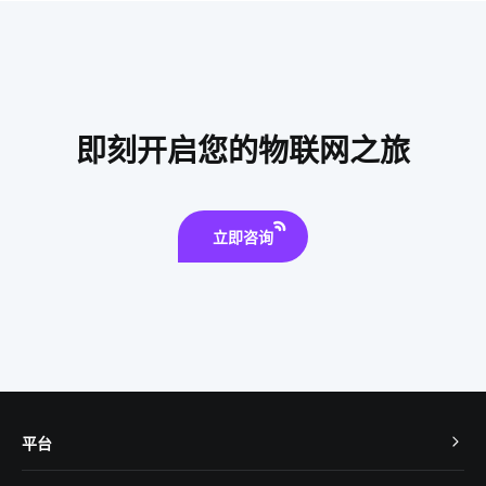
手机智能家居系统
推动城市能源转型的动力
一氧化碳传感器方案
探测器
智能锁技术发展
智能设备集成商
智能消毒锅方案
室内蓝牙温湿度传感器方案
即刻开启您的物联网之旅
物联网设备
智能客房系统设计方案
立即咨询
平台