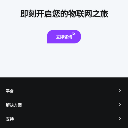
智能家居发展阶段
智慧酒店系统开发公司
智能门锁
即刻开启您的物联网之旅
立即咨询
平台
TuyaOS
解决方案
MCU 接入
Cube 智慧私有云
支持
App SDK
智慧酒店