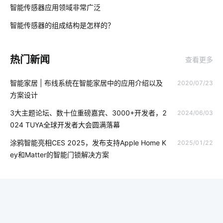
智能传感器应用领域非常广泛
02
什么是无人便利店
暖通控制
穿戴传感器方案设计
智能传感器的组成结构是怎样的？
03
智能传感器设计公司
手机APP开发
智能体脂秤方案内容
热门新闻
查看更多
智能消毒柜是如何工作的
智能取暖
开关智能开发
智能家居 | 布线系统在智能家居中的应用介绍以及
2020/07/23
智能血糖仪为用户检测血糖状况
智能门锁解决方案
无线模块
方案设计
温控器方案
物联网有哪些应用
全球物联网发展受哪些影响
3大主题论坛、数十位重磅嘉宾、3000+开发者，2
2024/06/03
024 TUYA全球开发者大会圆满落幕
智能枕头的功能
指纹智能门锁安装
物联网产品
涂鸦智能亮相CES 2025，发布支持Apple Home K
2025/01/22
智慧食堂系统开发
智能体脂秤app
智能家居
ey和Matter的智能门锁解决方案
传感器智能化开发公司
普通网关
智能开关控制系统
物联网开发商
智慧校园
智能鞋柜发展
调灯开关
物联网驱动
全新智能门锁七个方面
物理理疗仪