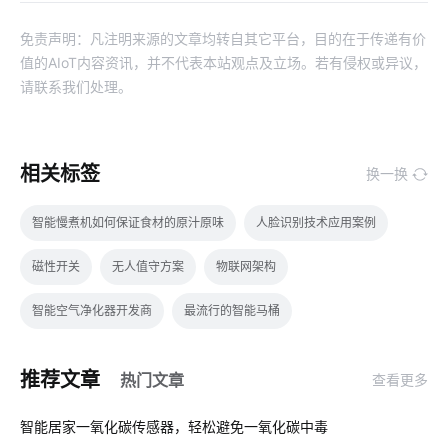
免责声明：凡注明来源的文章均转自其它平台，目的在于传递有价
值的AIoT内容资讯，并不代表本站观点及立场。若有侵权或异议，
请联系我们处理。
相关标签
换一换
智能慢煮机如何保证食材的原汁原味
人脸识别技术应用案例
磁性开关
无人值守方案
物联网架构
智能空气净化器开发商
最流行的智能马桶
智能传感系统开发公司
工业互联网
智能空气净化器
推荐文章
热门文章
查看更多
智能门锁的优势有哪些
视频智能分析
炒菜机器人
01
智能居家一氧化碳传感器，轻松避免一氧化碳中毒
物联网专用卡应用场景
防爆应急灯
智能睡眠监测带介绍