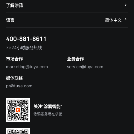
开发者社区
智能小程序
了解涂鸦
智慧租住
帮助中心
IoT Core
关于我们
智慧商照
语言
简体中文
在线咨询
Tuya Cobuilder
涂鸦新闻
智慧全屋&地产
简体中文
技术支持
400-881-8611
合规资质
智慧楼宇
English
行业百科
7×24小时服务热线
投资者关系
市场合作
业务合作
服务商合作
marketing@tuya.com
service@tuya.com
媒体联络
pr@tuya.com
关注“涂鸦智能”
涂鸦服务尽在掌握