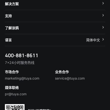
TuyaOS
解决方案
MCU 接入
Cube 智慧私有云
支持
App SDK
智慧酒店
开发者社区
智能小程序
了解涂鸦
智慧租住
帮助中心
IoT Core
关于我们
智慧商照
语言
简体中文
在线咨询
Tuya Cobuilder
涂鸦新闻
智慧全屋&地产
简体中文
技术支持
400-881-8611
合规资质
智慧楼宇
English
行业百科
7×24小时服务热线
投资者关系
市场合作
业务合作
服务商合作
marketing@tuya.com
service@tuya.com
媒体联络
pr@tuya.com