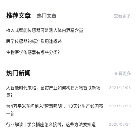
物联网有哪些应用
智能血氧仪开发方案
推荐文章
热门文章
查看更多
我们触手可及的智能家居有哪些
智能洗衣机放置技巧
01
植入式智能传感器可监测人体内酒精含量
智能电子产品发展趋势
楼宇管理系统
医学传感器的标准及用途概述
02
为什么共享汽车却撑不下去了
生产降耗方案设计
生物医学传感器有哪些分类？
03
什么是物联网应用技术
追溯系统开发公司
智能电饭煲
热门新闻
查看更多
智能应用
新能源
智慧图书馆设备厂家
智慧办公空间设计
大智能时代来临，窗帘产业如何构建万物智联新场
2021/12/08
共享自习室解决方案
智能家居有哪些优势
工厂iot解决方案
景？
智能家装发展
智能奶瓶的功能
工业控制
为4万平米车间植入“智慧照明”，10天让生产线闪亮
2021/12/28
一新
智能家居防盗报警技术
物联网农业
虹膜识别技术
行业解读 | 学会插座怎么接线，这些方法要知道
2020/06/24
物联网技术发展
未来智能穿戴市场
智慧酒店节电系统设计