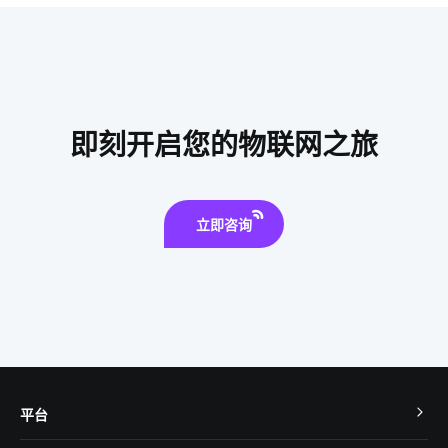
家居智能升级
物联网的黄金时代
球灯泡智能
智慧用电开发方案
物联网与智能设备
如何正确使用扫地机器人
声控灯泡
智慧工业iot
即刻开启您的物联网之旅
智能扫地机器人工作原理
楼宇自控系统
智能家居报警技术优势
智能家居照明
智能家居系统解决方案
立即咨询
智能照明开发
平台