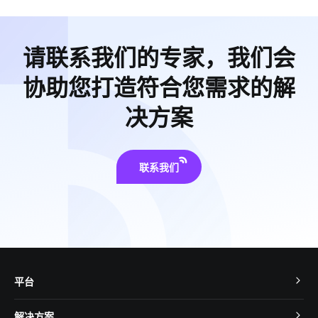
请联系我们的专家，我们会
协助您打造符合您需求的解
决方案
联系我们
平台
TuyaOS
解决方案