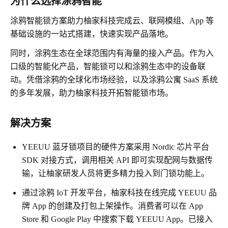
为什么选择涂鸦智能
涂鸦智能锁方案助力柚家科技完成云、联网模组、App 等
基础设施的一站式搭建，快速实现产品落地。
同时，涂鸦生态在全球范围内有海量的接入产品。作为入
口级的智能化产品，智能锁可以和涂鸦生态中的设备联
动。凭借涂鸦的全球化市场经验，以及涂鸦公寓 SaaS 系统
的多年发展，助力柚家科技开拓智能锁市场。
解决方案
YEEUU 蓝牙锁项目的硬件方案采用 Nordic 芯片平台
SDK 对接方式，调用相关 API 即可实现配网与数据传
输，让柚家研发人员将更多精力投入到门锁功能上。
通过涂鸦 IoT 开发平台，柚家科技在线完成 YEEUU 品
牌 App 的创建及打包上架操作。消费者可以在 App
Store 和 Google Play 中搜索下载 YEEUU App。已接入