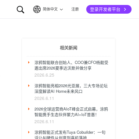
登录开发者平台
简体中文
注册
简体中文
English
相关新闻
涂鸦智能联合创始人、COO兼CFO杨懿受
邀出席2026夏季达沃斯并做分享
2026.6.25
涂鸦智能亮相2026光亚展，三大专场论坛
深度解读AI Home未来风口
2026.6.11
2026全球运营商AIoT峰会正式启幕，涂鸦
智能携手生态伙伴聚力AI+IoT普惠！
2026.6.11
涂鸦智能正式发布Tuya Cobuilder：一句
话让AI硬件从创意到真机落地